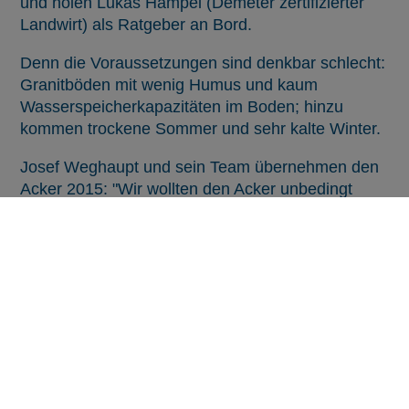
und holen Lukas Hampel
(Demeter zertifizierter
Landwirt)
als Ratgeber an Bord.
Denn die Voraussetzungen sind denkbar schlecht:
Granitböden mit wenig Humus und kaum
Wasserspeicherkapazitäten im Boden; hinzu
kommen trockene Sommer und sehr kalte Winter.
Josef Weghaupt und sein Team übernehmen den
Acker 2015: "Wir wollten den Acker unbedingt
revitalisieren, also haben wir mit dem
Humusaufbau begonnen. Die schon erwähnten
Grundvoraussetzungen waren dann der
eigentliche Grund, warum wir uns den alten Sorten
angenähert haben:
Die Kombination aus alten Böden und alten Sorten
birgt enormes Potential und das gerade
angesichts des Klimawandels. Seit zwei Jahren
ernten wir nun."