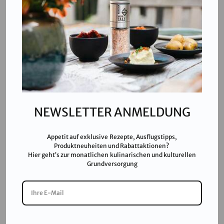
T:
+43 676 87812208
ecommerce@salinen.com
Kontakt
Downloads
Presse
Partner & Friends
NEWSLETTER ANMELDUNG
Datenschutz
Impressum
Appetit auf exklusive Rezepte, Ausflugstipps,
Karriere
Produktneuheiten und Rabattaktionen?
Hier geht’s zur monatlichen kulinarischen und kulturellen
AGB
Grundversorgung
FAQ
SALINEN AUSTRIA AG ist nach GMP, IFS, QS, ISO 9001,
ISO 14001 u.v.m. zertifiziert und garantiert höchste