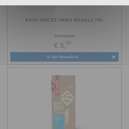
EASY SPICES TIKKA MASALA 70G
Aromadose
99
€ 5,
In den Warenkorb