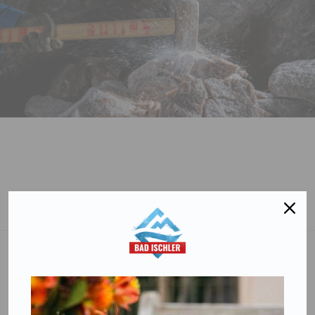
Salinen Austria Aktiengesellschaft
Steinkogelstraße 30
4802
Ebensee am Traunsee
,
AUSTRIA