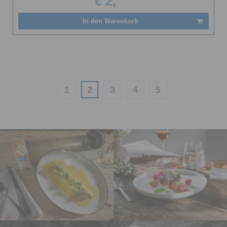
€ 2,
In den Warenkorb
1
2
3
4
5