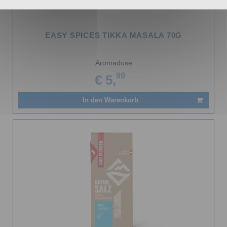
EASY SPICES TIKKA MASALA 70G
Aromadose
99
€ 5,
In den Warenkorb