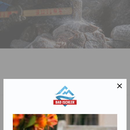
Salinen Austria Aktiengesellschaft
Steinkogelstraße 30
4802
Ebensee am Traunsee
,
AUSTRIA