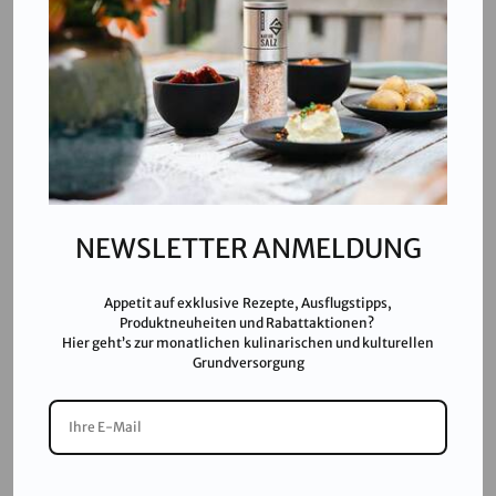
T:
+43 676 87812208
ecommerce@salinen.com
Kontakt
Downloads
Presse
Partner & Friends
NEWSLETTER ANMELDUNG
Datenschutz
Impressum
Appetit auf exklusive Rezepte, Ausflugstipps,
Karriere
Produktneuheiten und Rabattaktionen?
Hier geht’s zur monatlichen kulinarischen und kulturellen
AGB
Grundversorgung
FAQ
SALINEN AUSTRIA AG ist nach GMP, IFS, QS, ISO 9001,
ISO 14001 u.v.m. zertifiziert und garantiert höchste