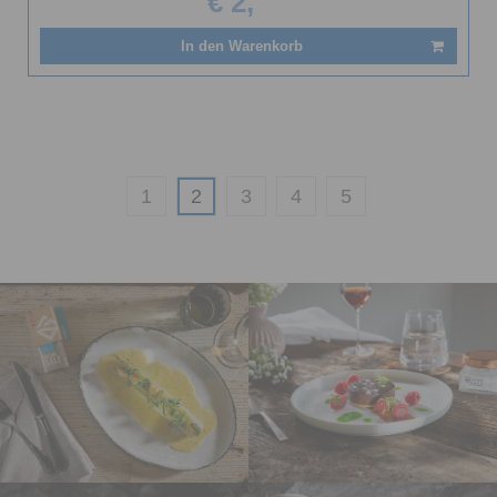
€ 2,
In den Warenkorb
1
2
3
4
5