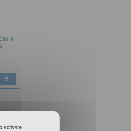
Salinen
Budapest
EIN &
G
o activate