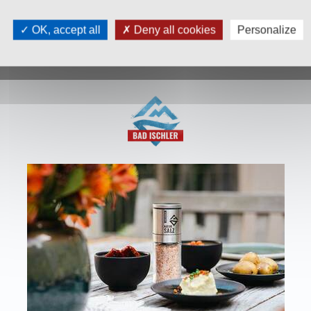
OK, accept all
Deny all cookies
Personalize
ellschaft
T:
+43 676 87812208
K
ecommerce@salinen.com
D
e
,
AUSTRIA
P
h GMP, IFS, QS, ISO 9001, ISO 14001
Pa
ert höchste Qualitätsstandards.
D