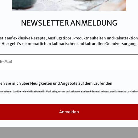
I
NEWSLETTER ANMELDUNG
Ka
A
etit auf exklusive Rezepte, Ausflugstipps, Produktneuheiten und Rabattaktio
F
Hier geht’s zur monatlichen kulinarischen und kulturellen Grundversorgung
ten Sie mich über Neuigkeiten und Angebote auf dem Laufenden
ormationen darüber, wie wir Ihre Daten für Marketingkommunikation verarbeiten können Sie in unserer Datenschutzrichtlini
© 2021
Salinen Austria Aktiengesellschaft
Anmelden