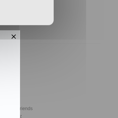
ontakt
ownloads
resse
rtner & Friends
atenschutz