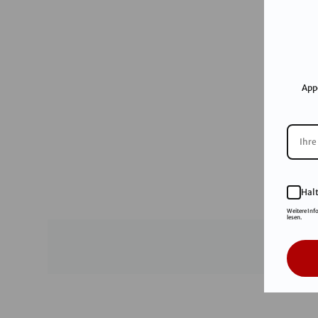
App
Hal
Weitere Inf
lesen.