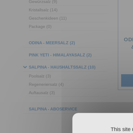
Gewürzsalz
(9)
Kristallsalz
(14)
Geschenkideen
(11)
Package
(0)
OD
ODINA - MEERSALZ
(2)
PINK YETI - HIMALAYASALZ
(2)
SALPINA - HAUSHALTSSALZ
(10)
Poolsalz
(3)
Regeneriersalz
(4)
Auftausalz
(3)
SALPINA - ABOSERVICE
This site