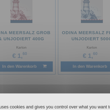
INA MEERSALZ GROB
ODINA MEERSALZ F
& UNJODIERT 400G
UNJODIERT 500
Karton
Karton
60
60
€ 1,
€ 1,
In den Warenkorb
In den Warenkorb
 uses cookies and gives you control over what you want t