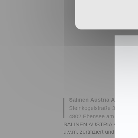
Salinen Austria Aktienges
Steinkogelstraße 30
4802
Ebensee am Traunse
SALINEN AUSTRIA AG ist nac
u.v.m. zertifiziert und garanti