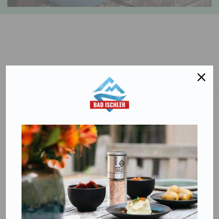
Salinen Austria Aktiengesellschaft
Steinkogelstraße 30
4802
Ebensee am Traunsee
,
AUSTRIA
T:
+43 676 87812208
ecommerce@salinen.com
Kontakt