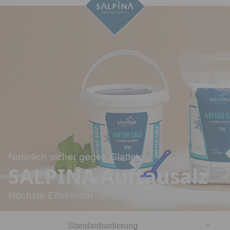
Salinen
Budapest
Natürlich sicher gegen Glatteis
SALPINA Auftausalz
Höchste Effektivität