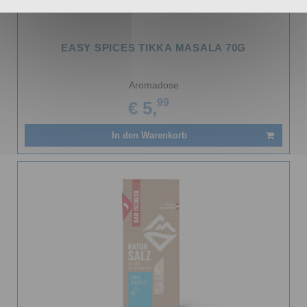
EASY SPICES TIKKA MASALA 70G
Aromadose
99
€ 5,
In den Warenkorb