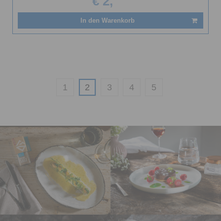
€ 2,
In den Warenkorb
1
2
3
4
5