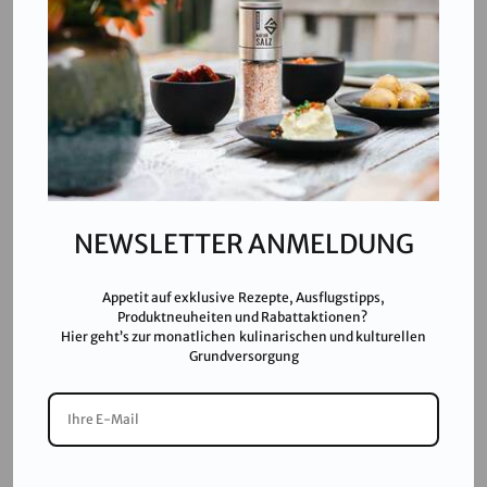
T:
+43 676 87812208
ecommerce@salinen.com
Kontakt
Downloads
Presse
Partner & Friends
NEWSLETTER ANMELDUNG
Datenschutz
Impressum
Appetit auf exklusive Rezepte, Ausflugstipps,
Karriere
Produktneuheiten und Rabattaktionen?
Hier geht’s zur monatlichen kulinarischen und kulturellen
AGB
Grundversorgung
FAQ
SALINEN AUSTRIA AG ist nach GMP, IFS, QS, ISO 9001,
ISO 14001 u.v.m. zertifiziert und garantiert höchste