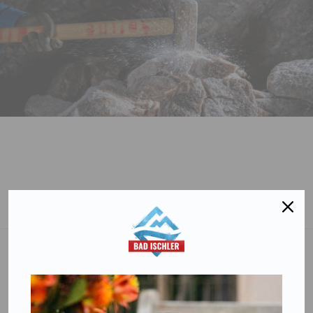
Salinen Austria Aktiengesellschaft
Steinkogelstraße 30
4802
Ebensee am Traunsee
,
AUSTRIA