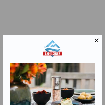
Salinen Austria Aktiengesellschaft
Steinkogelstraße 30
4802
Ebensee am Traunsee
,
AUSTRIA
T:
+43 676 87812208
ecommerce@salinen.com