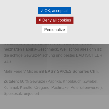
Zusätzliche Informationen
OK, accept all
Versand & Zahlung
Deny all cookies
Bewertungen (0)
Personalize
EASY SPICES Gulasch+Eintopf
gibt klassischem
Gulasch und One-Pots mit Fleisch oder Bohnen den
herzhaften Paprika-Geschmack. Weil schon alles drin ist:
die richtige Gewürz-Mischung und bestes BAD ISCHLER
Salz.
Mehr Feuer? Mix es mit
EASY SPICES Scharfes Chili.
Zutaten:
60 % Gewürze (Paprika, Knoblauch, Zwiebel,
Kümmel, Karotte, Oregano, Pastinake, Petersilienwurzel),
Speisesalz unjodiert