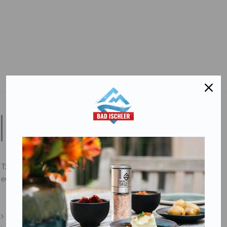
Salinen Austria Aktiengesellschaft
Steinkogelstraße 30
4802
Ebensee am Traunsee
,
AUSTRIA
T:
+43 676 87812208
ecommerce@salinen.com
Kontakt