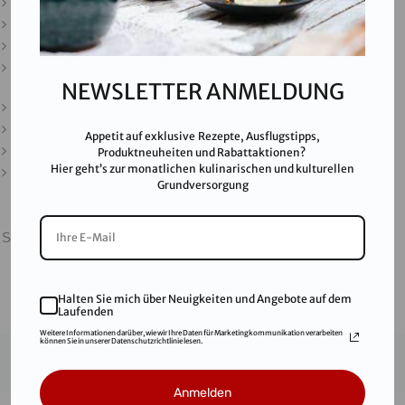
Downloads
Presse
Partner & Friends
Datenschutz
NEWSLETTER ANMELDUNG
Impressum
Karriere
Appetit auf exklusive Rezepte, Ausflugstipps,
AGB
Produktneuheiten und Rabattaktionen?
Hier geht’s zur monatlichen kulinarischen und kulturellen
FAQ
Grundversorgung
SALINEN AUSTRIA AG ist nach GMP, IFS, QS, ISO 9001,
ISO 14001 u.v.m. zertifiziert und garantiert höchste
Qualitätsstandards.
Halten Sie mich über Neuigkeiten und Angebote auf dem
Laufenden
Weitere Informationen darüber, wie wir Ihre Daten für Marketingkommunikation verarbeiten
können Sie in unserer Datenschutzrichtlinie lesen.
© 2021
Salinen Austria Aktiengesellschaft
Anmelden