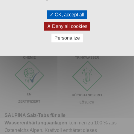
Bewertungen (2)
OK, accept all
Deny all cookies
Personalize
BESTES
OHNE
TRINKWASSER
CHEMIE
EN
RÜCKSTANDSFREI
ZERTIFIZIERT
LÖSLICH
SALPINA Salz-Tabs
für alle
Wasserenthärtungsanlagen
kommen zu 100 % aus
Österreichs Alpen. Kraftvoll enthärtet dieses