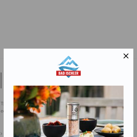
Salinen Austria Aktiengesellschaft
Steinkogelstraße 30
4802
Ebensee am Traunsee
,
AUSTRIA
T:
+43 676 87812208
ecommerce@salinen.com
Kontakt