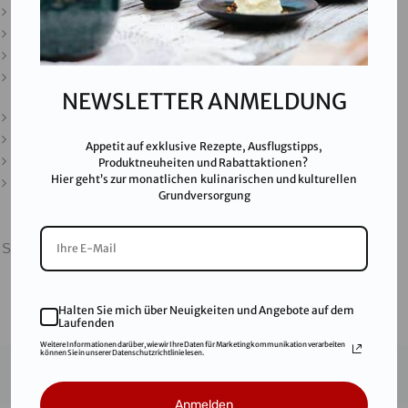
Downloads
Presse
Partner & Friends
Datenschutz
NEWSLETTER ANMELDUNG
Impressum
Karriere
Appetit auf exklusive Rezepte, Ausflugstipps,
AGB
Produktneuheiten und Rabattaktionen?
Hier geht’s zur monatlichen kulinarischen und kulturellen
FAQ
Grundversorgung
SALINEN AUSTRIA AG ist nach GMP, IFS, QS, ISO 9001,
ISO 14001 u.v.m. zertifiziert und garantiert höchste
Qualitätsstandards.
Halten Sie mich über Neuigkeiten und Angebote auf dem
Laufenden
Weitere Informationen darüber, wie wir Ihre Daten für Marketingkommunikation verarbeiten
können Sie in unserer Datenschutzrichtlinie lesen.
© 2021
Salinen Austria Aktiengesellschaft
Anmelden