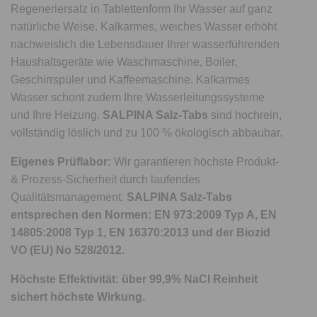
Regeneriersalz in Tablettenform Ihr Wasser auf ganz
natürliche Weise. Kalkarmes, weiches Wasser erhöht
nachweislich die Lebensdauer Ihrer wasserführenden
Haushaltsgeräte wie Waschmaschine, Boiler,
Geschirrspüler und Kaffeemaschine. Kalkarmes
Wasser schont zudem Ihre Wasserleitungssysteme
und Ihre Heizung.
SALPINA Salz-Tabs
sind hochrein,
vollständig löslich und zu 100 % ökologisch abbaubar.
Eigenes Prüflabor:
Wir garantieren höchste Produkt-
& Prozess-Sicherheit durch laufendes
Qualitätsmanagement.
SALPINA Salz-Tabs
entsprechen den Normen: EN 973:2009 Typ A, EN
14805:2008 Typ 1, EN 16370:2013 und der Biozid
VO (EU) No 528/2012.
Höchste Effektivität: über 99,9% NaCI Reinheit
sichert höchste Wirkung.