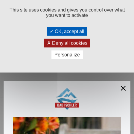
ABO:
SALPINA SALZ-
SALPINA AUFTAU-SALZ
TABS 2X10KG
2X10KG
This site uses cookies and gives you control over what
you want to activate
Sack
statt € 21.99
Sack
79
99
€ 19,
€ 20,
OK, accept all
Jetzt im ABO bestellen
In den Warenkorb
Deny all cookies
Personalize
Salinen Austria Aktiengesellschaft
Steinkogelstraße 30
4802
Ebensee am Traunsee
,
AUSTRIA