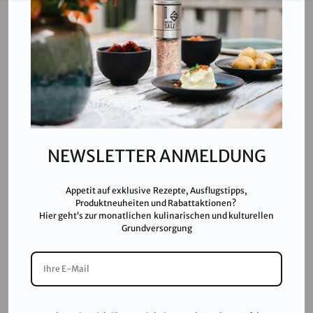
T:
+43 676 87812208
ecommerce@salinen.com
Kontakt
Downloads
Presse
Partner & Friends
NEWSLETTER ANMELDUNG
Datenschutz
Impressum
Appetit auf exklusive Rezepte, Ausflugstipps,
Karriere
Produktneuheiten und Rabattaktionen?
Hier geht’s zur monatlichen kulinarischen und kulturellen
AGB
Grundversorgung
FAQ
SALINEN AUSTRIA AG ist nach GMP, IFS, QS, ISO 9001,
ISO 14001 u.v.m. zertifiziert und garantiert höchste