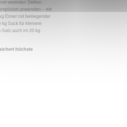
or vereisten Stellen.
ompliziert anwenden – mit
g Eimer mit beiliegender
 kg Sack für kleinere
u-Salz auch im 20 kg
 sichert höchste