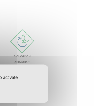
BIOLOGISCH
ABBAUBAR
o activate