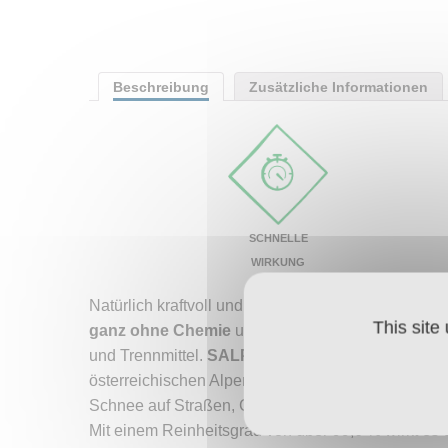
Beschreibung
Zusätzliche Informationen
SCHNELLE
WIRKUNG
Natürlich kraftvoll und hochkonzentriert – das
SALP
This site
ganz ohne Chemie
und ist selbstverständlich o
und Trennmittel.
SALPINA Auftau-Salz
ist reinst
österreichischen Alpen. Es ist ein hochwirksames
Schnee auf Straßen, Gehsteigen, Wegen, Hauseinf
Mit einem Reinheitsgrad von über 99,6 % wirkt es 