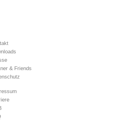
takt
nloads
sse
tner & Friends
enschutz
ressum
riere
B
Q