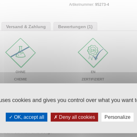
Artikelnummer:
95273-4
Versand & Zahlung
Bewertungen (1)
EN
OHNE
ZERTIFIZIERT
CHEMIE
INA Auftau-Salz wirkt
 uses cookies and gives you control over what you want t
hne Meeresverschmutzung
es Siedesalz aus den
 Auftau-Salz gegen Eis und
OK, accept all
Deny all cookies
Personalize
ahrten und Parkplätzen.
extrem schnell und sorgt