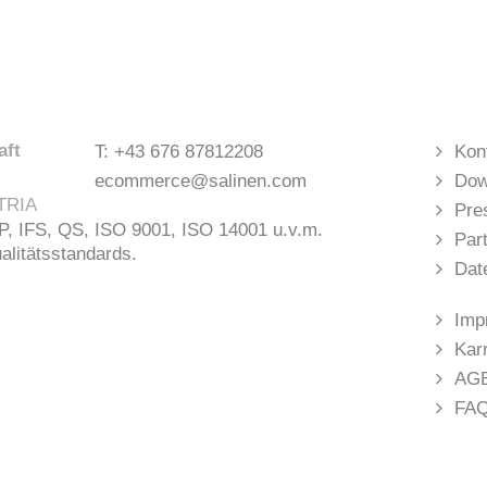
aft
T:
+43 676 87812208
Kon
ecommerce@salinen.com
Dow
TRIA
Pre
 IFS, QS, ISO 9001, ISO 14001 u.v.m.
Par
ualitätsstandards.
Dat
Imp
Kar
AG
FA