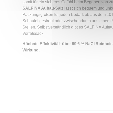
somit für ein sicheres Gefühl beim Begehen von zuv
SALPINA Auftau-Salz
lässt sich bequem und unk
Packungsgrößen für jeden Bedarf: ob aus dem 10 k
Schaufel gestreut oder zwischendurch aus einem 5
Stellen. Selbstverständlich gibt es SALPINA Aufta
Vorratssack.
Höchste Effektivität: über 99,6 % NaCI Reinheit
Wirkung.