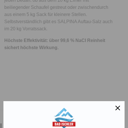
jeden Bedarf: ob aus dem 10 kg Eimer mit
beiliegender Schaufel gestreut oder zwischendurch
aus einem 5 kg Sack für kleinere Stellen.
Selbstverständlich gibt es SALPINA Auftau-Salz auch
im 20 kg Vorratssack.
Höchste Effektivität: über 99,6 % NaCI Reinheit
sichert höchste Wirkung.
Salinen Austria Aktiengesellschaft