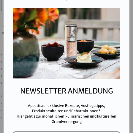
Steinkogelstraße 30
4802
Ebensee am Traunsee
,
AUSTRIA
T:
+43 676 87812208
ecommerce@salinen.com
Kontakt
Downloads
Presse
Partner & Friends
Datenschutz
NEWSLETTER ANMELDUNG
Impressum
Karriere
Appetit auf exklusive Rezepte, Ausflugstipps,
AGB
Produktneuheiten und Rabattaktionen?
Hier geht’s zur monatlichen kulinarischen und kulturellen
FAQ
Grundversorgung