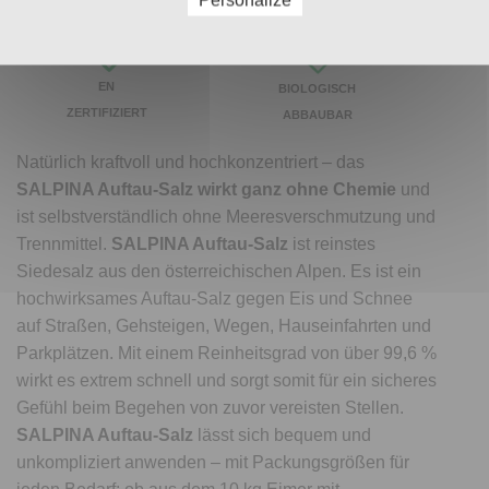
Personalize
EN
BIOLOGISCH
ZERTIFIZIERT
ABBAUBAR
Natürlich kraftvoll und hochkonzentriert – das
SALPINA Auftau-Salz wirkt ganz ohne Chemie
und
ist selbstverständlich ohne Meeresverschmutzung und
Trennmittel.
SALPINA Auftau-Salz
ist reinstes
Siedesalz aus den österreichischen Alpen. Es ist ein
hochwirksames Auftau-Salz gegen Eis und Schnee
auf Straßen, Gehsteigen, Wegen, Hauseinfahrten und
Parkplätzen. Mit einem Reinheitsgrad von über 99,6 %
wirkt es extrem schnell und sorgt somit für ein sicheres
Gefühl beim Begehen von zuvor vereisten Stellen.
SALPINA Auftau-Salz
lässt sich bequem und
unkompliziert anwenden – mit Packungsgrößen für