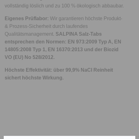
vollständig löslich und zu 100 % ökologisch abbaubar.
Eigenes Prüflabor:
Wir garantieren höchste Produkt-
& Prozess-Sicherheit durch laufendes
Qualitätsmanagement.
SALPINA Salz-Tabs
entsprechen den Normen: EN 973:2009 Typ A, EN
14805:2008 Typ 1, EN 16370:2013 und der Biozid
VO (EU) No 528/2012.
Höchste Effektivität: über 99,9% NaCI Reinheit
sichert höchste Wirkung.