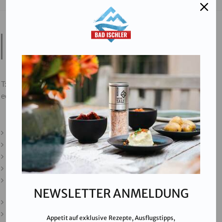
Salinen Austria Aktiengesellschaft
Steinkogelstraße 30
4802
Ebensee am Traunsee
,
AUSTRIA
T:
+43 676 87812208
ecommerce@salinen.com
Kontakt
Downloads
Presse
Partner & Friends
Datenschutz
NEWSLETTER ANMELDUNG
Impressum
Karriere
Appetit auf exklusive Rezepte, Ausflugstipps,