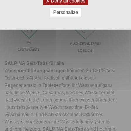
Deny all cookies
TRINKWASSER
CHEMIE
Personalize
EN
RÜCKSTANDSFREI
ZERTIFIZIERT
LÖSLICH
SALPINA Salz-Tabs
für alle
Wasserenthärtungsanlagen
kommen zu 100 % aus
Österreichs Alpen. Kraftvoll enthärtet dieses
Regeneriersalz in Tablettenform Ihr Wasser auf ganz
natürliche Weise. Kalkarmes, weiches Wasser erhöht
nachweislich die Lebensdauer Ihrer wasserführenden
Haushaltsgeräte wie Waschmaschine, Boiler,
Geschirrspüler und Kaffeemaschine. Kalkarmes
Wasser schont zudem Ihre Wasserleitungssysteme
und Ihre Heizung.
SALPINA Salz-Tabs
sind hochrein,