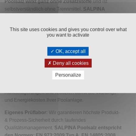
Poolsalz wirkt ganz ohne Zusatzstoffe
und ist
selbstverständlich ohne Trennmittel.
SALPINA
Poolsalz
ist reinstes Siedesalz aus den
österreichischen Alpen. Es löst sich rasch und
This site uses cookies and gives you control over what
komplett auf und ist damit optimal für alle
you want to activate
Salzelektrolyse-Anlagen von Schwimmbädern und
Pools geeignet.
SALPINA Poolsalz
sorgt für eine
OK, accept all
haut- und augenfreundliche Wasserqualität. Außerdem
schont höchst konzentriertes Siedesalz die Umwelt
Deny all cookies
und gleichzeitig auch Ihre Poolanlage, weil es
Personalize
keinerlei Rückstände von Meeresverschmutzung oder
anderen Verschmutzungen enthält. Es verhindert
Kalkablagerungen und reduziert damit die Wartungs-
und Energiekosten Ihrer Poolanlage.
Eigenes Prüflabor:
Wir garantieren höchste Produkt-
& Prozess-Sicherheit durch laufendes
Qualitätsmanagement.
SALPINA Poolsalz entspricht
den Normen: EN 973:2009 Typ A, EN 14805:2008