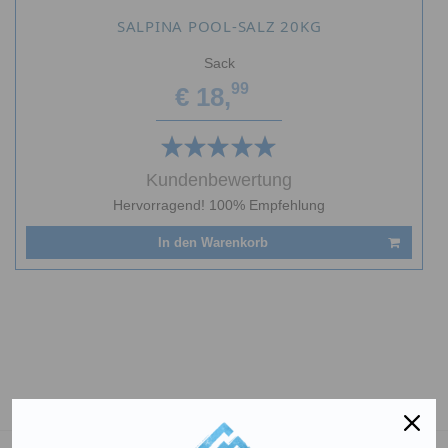
SALPINA POOL-SALZ 20KG
Sack
99
€ 18,
Kundenbewertung
Hervorragend! 100% Empfehlung
In den Warenkorb