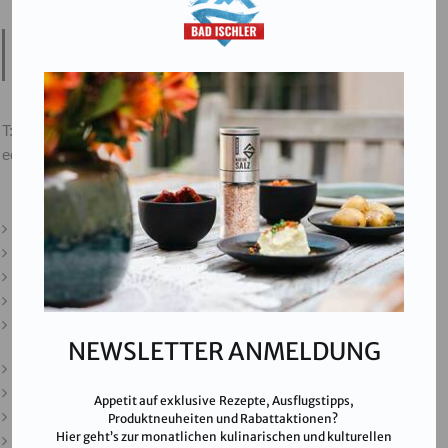
Salinen Austria Aktiengesellschaft
Steinkogelstraße 30
4802
Ebensee am Traunsee
,
AUSTRIA
T:
+43 676 87812208
ecommerce@salinen.com
Kontakt
Downloads
Presse
Partner & Friends
Datenschutz
NEWSLETTER ANMELDUNG
Impressum
Karriere
Appetit auf exklusive Rezepte, Ausflugstipps,
AGB
Produktneuheiten und Rabattaktionen?
Hier geht’s zur monatlichen kulinarischen und kulturellen
FAQ