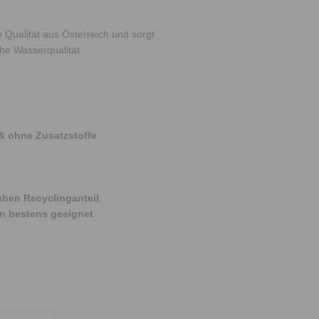
 Qualität aus Österreich und sorgt
che Wasserqualität.
& o
hne Zusatzstoffe
hen Recyclinganteil
en bestens geeignet