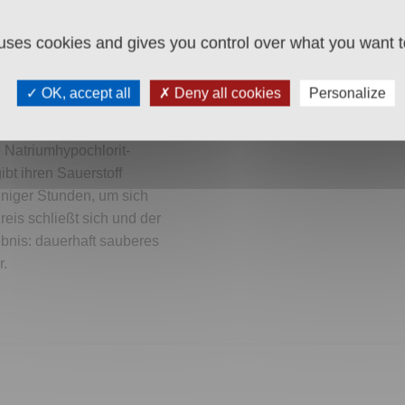
 sichert höchste
 uses cookies and gives you control over what you want t
or um. Über mehrere
OK, accept all
Deny all cookies
Personalize
, die eine leicht
von Bakterien, Viren und
 Natriumhypochlorit-
ibt ihren Sauerstoff
eniger Stunden, um sich
eis schließt sich und der
bnis: dauerhaft sauberes
r.