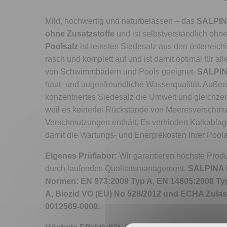
Mild, hochwertig und naturbelassen – das
SALPINA
ohne Zusatzstoffe
und ist selbstverständlich ohne
Poolsalz
ist reinstes Siedesalz aus den österreich
rasch und komplett auf und ist damit optimal für al
von Schwimmbädern und Pools geeignet.
SALPIN
haut- und augenfreundliche Wasserqualität. Auße
konzentriertes Siedesalz die Umwelt und gleichzei
weil es keinerlei Rückstände von Meeresverschm
Verschmutzungen enthält. Es verhindert Kalkablag
damit die Wartungs- und Energiekosten Ihrer Pool
Eigenes Prüflabor:
Wir garantieren höchste Produ
durch laufendes Qualitätsmanagement.
SALPINA P
Normen: EN 973:2009 Typ A, EN 14805:2008 Ty
A, Biozid VO (EU) No 528/2012 und ECHA Zul
0012569-0000.