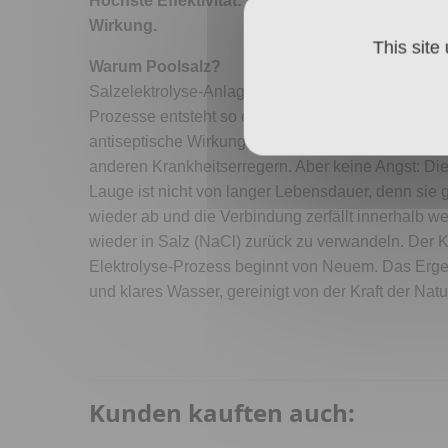
Höchste Effektivität: über 99,9 % NaCI Reinheit
Wirkung.
This site
Warum Poolsalz?
Salzelektrolyse-Anlagen wandeln Poolsalz in Chl
Prozesse entsteht so eine Natriumhypochlorit-Lauge
antiseptische Wirkung hat. Sie reinigt das Wasser 
anderen Krankheitserregern. Aber keine Angst: Die
Lauge ist nicht von langer Lebensdauer, denn sie g
wieder ab und die Verbindung zerfällt innerhalb w
wieder in Salz (NaCl) zurück zu verwandeln. Der Kr
Elektrolyse-Prozess beginnt von Neuem. Das Erge
und klares Wasser, gereinigt von der Kraft der Natu
Kunden kauften auch: