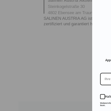
Salinen Austria Aktiengesellsch
Steinkogelstraße 30
4802
Ebensee am Traunsee
,
AUS
SALINEN AUSTRIA AG ist nach GMP,
zertifiziert und garantiert höchste Q
App
Hal
Weitere Inf
lesen.