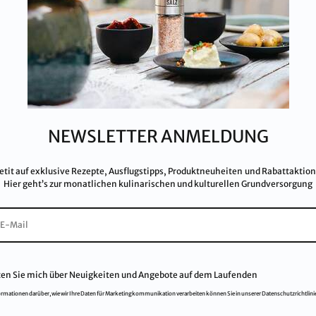
aft
T:
+43 676 87812208
Kon
ecommerce@salinen.com
Dow
TRIA
Pre
 IFS, QS, ISO 9001, ISO 14001 u.v.m.
Par
ualitätsstandards.
Dat
Imp
Kar
NEWSLETTER ANMELDUNG
AG
FA
etit auf exklusive Rezepte, Ausflugstipps, Produktneuheiten und Rabattaktio
Hier geht’s zur monatlichen kulinarischen und kulturellen Grundversorgung
ten Sie mich über Neuigkeiten und Angebote auf dem Laufenden
ormationen darüber, wie wir Ihre Daten für Marketingkommunikation verarbeiten können Sie in unserer Datenschutzrichtlini
© 2021
Salinen Austria Aktiengesellschaft