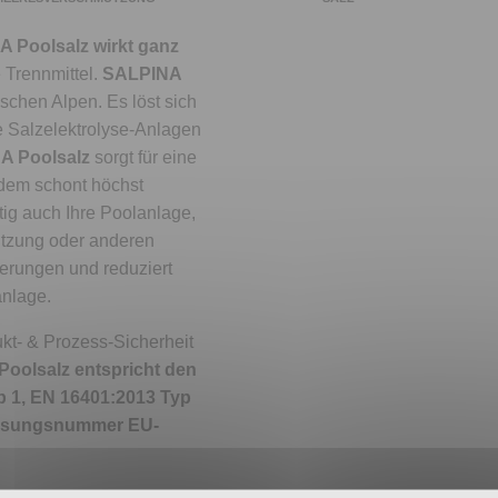
 Poolsalz wirkt ganz
 Trennmittel.
SALPINA
ischen Alpen. Es löst sich
le Salzelektrolyse-Anlagen
A Poolsalz
sorgt für eine
rdem schont höchst
tig auch Ihre Poolanlage,
utzung oder anderen
erungen und reduziert
anlage.
kt- & Prozess-Sicherheit
oolsalz entspricht den
p 1, EN 16401:2013 Typ
assungsnummer EU-