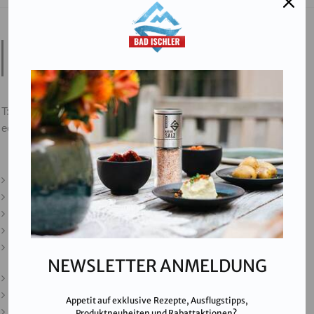
Salinen Austria Aktiengesellschaft
Steinkogelstraße 30
4802
Ebensee am Traunsee
,
AUSTRIA
T:
+43 676 87812208
ecommerce@salinen.com
Kontakt
Downloads
Presse
Partner & Friends
Datenschutz
NEWSLETTER ANMELDUNG
Impressum
Karriere
Appetit auf exklusive Rezepte, Ausflugstipps,
AGB
Produktneuheiten und Rabattaktionen?