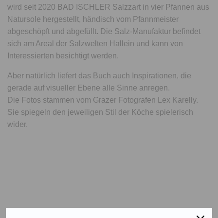
wird seit 2020 BAD ISCHLER Salzzart in vier Pfannen aus
Natursole hergestellt, händisch vom Pfannmeister
abgeschöpft und abgefüllt. Die Salz-Manufaktur befindet
sich am Areal der Salzwelten Hallein und kann von
Interessierten besichtigt werden.
Aber natürlich liefert das Buch auch Inspirationen, die
gerade auf visueller Ebene alle Sinne anregen.
Die Fotos stammen vom Grazer Fotografen Lex Karelly.
Sie spiegeln den jeweiligen Stil der Köche spielerisch
wider.