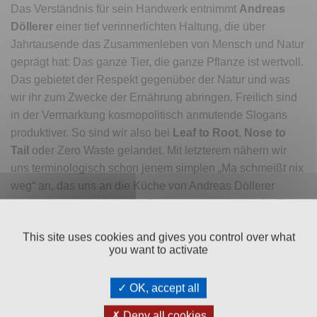
Das Verständnis für sein Handwerk entnimmt
Andreas
Döllerer
einer tief verinnerlichten Haltung, die über
Jahrtausende das Zusammenleben von Mensch und Natur
geprägt hat: Das ganze Tier, die ganze Pflanze ist wertvoll.
Das gebietet der Respekt gegenüber der Natur und was
wir ihr zum Zwecke der Ernährung abringen. Freilich sind
in der Vermarktung kosmopolitisch anmutende Slogans
produktiver. So sind wir also bei
Leaf to Root
,
Nose to
Tail
oder Zero Waste gelandet. Mit letzterem nähern wir
uns terminologisch schon jenem simplen „Ma schmeißt nix
weg“ an, das uns an die Küche von Andreas Döllerer
heranführen soll. Nicht die Gustostückln – das gilt für Tier
und Pflanze – sind also in den folgenden Kapiteln der
This site uses cookies and gives you control over what
Ausgangspunkt der Rezepte, sondern eine
you want to activate
Liebeserklärung an traditionelle Kochtechniken und die
Achtung jener Mittel, die wir zum Leben brauchen.
OK, accept all
Sören Herzigs
Küche ist ein Zugeständnis an die
Deny all cookies