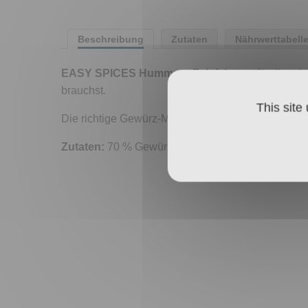
Beschreibung
Zutaten
Nährwerttabell
EASY SPICES Hummus+Falafel
sorgt für die or
brauchst.
This site
Die richtige Gewürz-Mischung und bestes BAD I
Zutaten:
70 % Gewürze (Koriander, Kreuzkümmel,