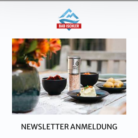
aft
T:
+43 676 87812208
Kon
ecommerce@salinen.com
Dow
TRIA
Pre
 IFS, QS, ISO 9001, ISO 14001 u.v.m.
Par
ualitätsstandards.
Dat
Imp
Kar
NEWSLETTER ANMELDUNG
AG