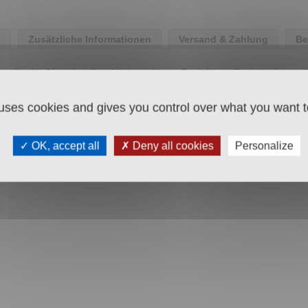
e
Zusätzliche Informationen
Versand & Zahlung
Be
ientalische Note in allen Kichererbsen-Gerichten. Da ist schon al
 uses cookies and gives you control over what you want t
SCHLER Salz.
OK, accept all
Deny all cookies
Personalize
 Zwiebel, Knoblauch, Tomate, Petersilie,
SESAM
, Ingwer, Chili