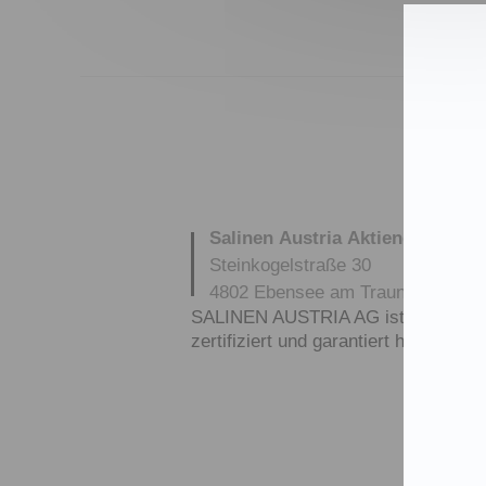
Salinen Austria Aktiengesellsch
Steinkogelstraße 30
4802
Ebensee am Traunsee
,
AUS
SALINEN AUSTRIA AG ist nach GMP,
zertifiziert und garantiert höchste Q