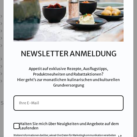
Kontakt
Downloads
Presse
Partner & Friends
Datenschutz
NEWSLETTER ANMELDUNG
Impressum
Karriere
Appetit auf exklusive Rezepte, Ausflugstipps,
AGB
Produktneuheiten und Rabattaktionen?
Hier geht’s zur monatlichen kulinarischen und kulturellen
FAQ
Grundversorgung
SALINEN AUSTRIA AG ist nach GMP, IFS, QS, ISO 9001,
ISO 14001 u.v.m. zertifiziert und garantiert höchste
Qualitätsstandards.
Halten Sie mich über Neuigkeiten und Angebote auf dem
Laufenden
Weitere Informationen darüber, wie wir Ihre Daten für Marketingkommunikation verarbeiten