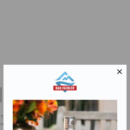
Salinen Austria Aktiengesellschaft
Steinkogelstraße 30
4802
Ebensee am Traunsee
,
AUSTRIA
T:
+43 676 87812208
ecommerce@salinen.com