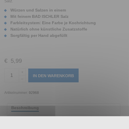
Salz.
Würzen und Salzen in einem
Mit feinem BAD ISCHLER Salz
Farbleitsystem: Eine Farbe je Kochrichtung
Natürlich ohne künstliche Zusatzstoffe
Sorgfältig per Hand abgefüllt
€
5,99
IN DEN WARENKORB
Artikelnummer:
92968
Beschreibung
Zutaten