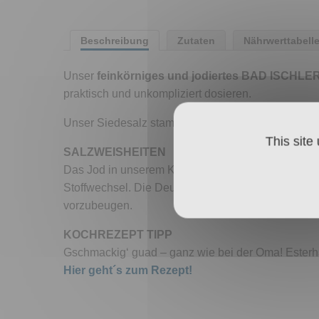
Beschreibung
Zutaten
Nährwerttabell
Unser
feinkörniges und jodiertes BAD ISCHLER
praktisch und unkompliziert dosieren.
Unser Siedesalz stammt zu 100 % aus Österreich u
This site
SALZWEISHEITEN
Das Jod in unserem Kristallsalz ist wichtig für 
Stoffwechsel. Die Deutsche Gesellschaft für Ernä
vorzubeugen.
KOCHREZEPT TIPP
Gschmackig‘ guad – ganz wie bei der Oma! Esterha
Hier geht´s zum Rezept!