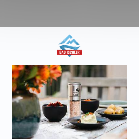
aft
T:
+43 676 87812208
Kon
ecommerce@salinen.com
Dow
TRIA
Pre
 IFS, QS, ISO 9001, ISO 14001 u.v.m.
Par
ualitätsstandards.
Dat