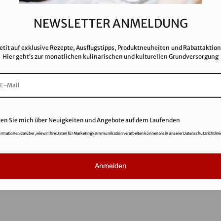
Imp
Kar
NEWSLETTER ANMELDUNG
AG
FA
etit auf exklusive Rezepte, Ausflugstipps, Produktneuheiten und Rabattaktio
Hier geht’s zur monatlichen kulinarischen und kulturellen Grundversorgung
ten Sie mich über Neuigkeiten und Angebote auf dem Laufenden
ormationen darüber, wie wir Ihre Daten für Marketingkommunikation verarbeiten können Sie in unserer Datenschutzrichtlini
© 2021
Salinen Austria Aktiengesellschaft
Anmelden