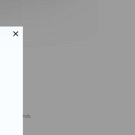
takt
nloads
sse
tner & Friends
enschutz