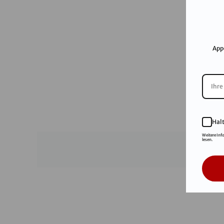
App
Hal
Weitere Inf
lesen.