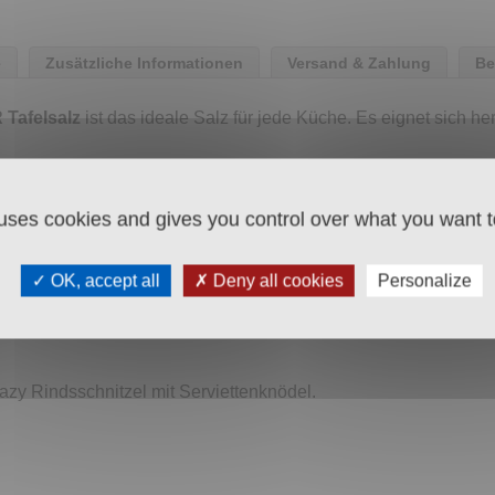
e
Zusätzliche Informationen
Versand & Zahlung
Be
 Tafelsalz
ist das ideale Salz für jede Küche. Es eignet sich h
nd wird auch hier produziert.
 uses cookies and gives you control over what you want t
den menschlichen Organismus, um Schilddrüsenhormone zu bilden
OK, accept all
Deny all cookies
Personalize
hrung empfiehlt jodiertes Speisesalz zu verwenden um damit ei
zy Rindsschnitzel mit Serviettenknödel.