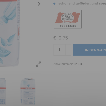
schonend gefördert und sorgs
€
0,75
IN DEN WA
Artikelnummer:
92853