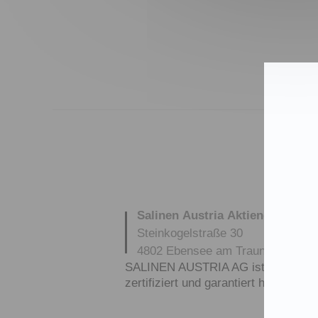
Salinen Austria Aktiengesellsch
Steinkogelstraße 30
4802
Ebensee am Traunsee
,
AUS
SALINEN AUSTRIA AG ist nach GMP,
zertifiziert und garantiert höchste Q