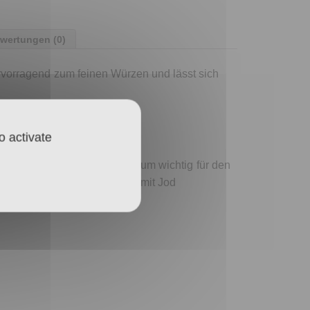
wertungen (0)
ervorragend zum feinen Würzen und lässt sich
o activate
. Diese Hormone sind wiederum wichtig für den
ner mangelhaften Versorgung mit Jod