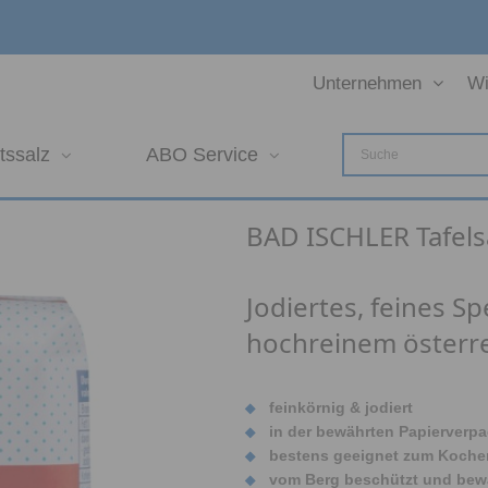
Unternehmen
Wi
tssalz
ABO Service
BAD ISCHLER Tafelsa
Jodiertes, feines Sp
hochreinem österre
feinkörnig & jodiert
in der bewährten Papierverp
bestens geeignet zum Kochen
vom Berg beschützt und bew