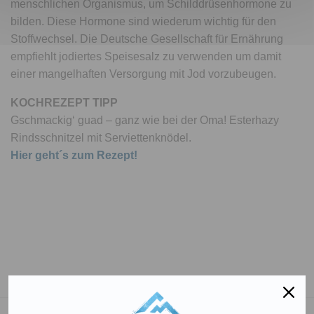
menschlichen Organismus, um Schilddrüsenhormone zu
bilden. Diese Hormone sind wiederum wichtig für den
Stoffwechsel. Die Deutsche Gesellschaft für Ernährung
empfiehlt jodiertes Speisesalz zu verwenden um damit
einer mangelhaften Versorgung mit Jod vorzubeugen.
KOCHREZEPT TIPP
Gschmackig‘ guad – ganz wie bei der Oma! Esterhazy
Rindsschnitzel mit Serviettenknödel.
Hier geht´s zum Rezept!