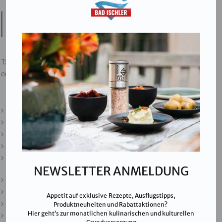
Salinen Austria Aktiengesellschaft
Steinkogelstraße 30
4802
Ebensee am Traunsee
,
AUSTRIA
T:
+43 676 87812208
ecommerce@salinen.com
Kontakt
Downloads
Presse
Partner & Friends
Datenschutz
NEWSLETTER ANMELDUNG
Impressum
Karriere
Appetit auf exklusive Rezepte, Ausflugstipps,
AGB
Produktneuheiten und Rabattaktionen?
Hier geht’s zur monatlichen kulinarischen und kulturellen
FAQ