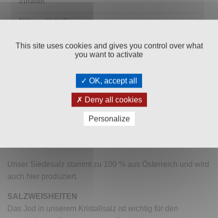
Zutaten
Nährwerttabelle
Zusätzliche Informationen
This site uses cookies and gives you control over what
you want to activate
Versand & Zahlung
Bewertungen (0)
OK, accept all
Deny all cookies
Unser
feinkörniges und jodiertes BAD ISCHLER
Personalize
Tafelsalz
ist das ideale Salz für jede Küche. Es eignet sich
hervorragend zum feinen Würzen und lässt sich praktisch
und unkompliziert dosieren.
Unser Siedesalz stammt zu 100 % aus Österreich und wird
auch hier produziert.
SALZWEISHEITEN
Das Jod in unserem Kristallsalz ist wichtig für den