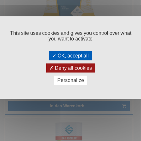
This site uses cookies and gives you control over what
SALPINA POOL-SALZ 20KG
you want to activate
Sack
OK, accept all
99
€ 18,
Deny all cookies
Personalize
Kundenbewertung
Hervorragend! 100% Empfehlung
In den Warenkorb