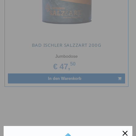
BAD ISCHLER SALZZART 200G
Jumbodose
50
€ 47,
In den Warenkorb