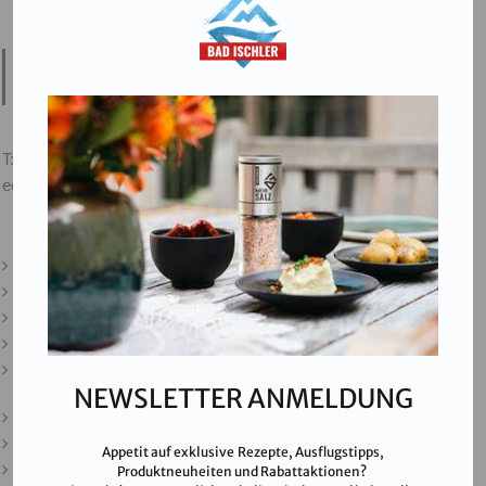
Salinen Austria Aktiengesellschaft
Steinkogelstraße 30
4802
Ebensee am Traunsee
,
AUSTRIA
T:
+43 676 87812208
ecommerce@salinen.com
Kontakt
Downloads
Presse
Partner & Friends
Datenschutz
NEWSLETTER ANMELDUNG
Impressum
Karriere
Appetit auf exklusive Rezepte, Ausflugstipps,
AGB
Produktneuheiten und Rabattaktionen?