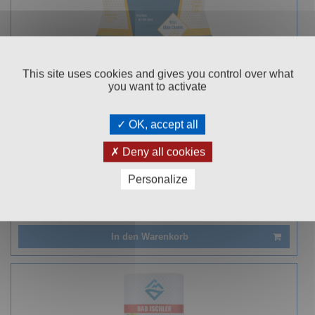
This site uses cookies and gives you control over what
SALPINA POOL-SALZ 20KG
you want to activate
Sack
OK, accept all
99
€ 18,
Deny all cookies
Personalize
Kundenbewertung
Hervorragend! 100% Empfehlung
In den Warenkorb