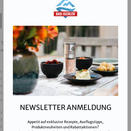
Salinen Austria Aktiengesellschaft
Steinkogelstraße 30
4802
Ebensee am Traunsee
,
AUSTRIA
T:
+43 676 87812208
ecommerce@salinen.com
Kontakt
Downloads
Presse
Partner & Friends
Datenschutz
NEWSLETTER ANMELDUNG
Impressum
Karriere
Appetit auf exklusive Rezepte, Ausflugstipps,
AGB
Produktneuheiten und Rabattaktionen?