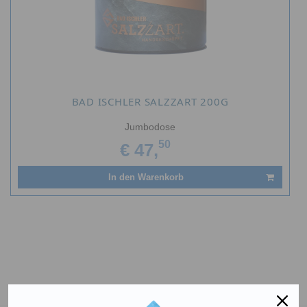
BAD ISCHLER SALZZART 200G
Jumbodose
50
€ 47,
In den Warenkorb