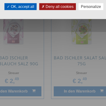
OK, accept all
Deny all cookies
Personalize
BAD ISCHLER
BAD ISCHLER SALAT SA
LAUCH SALZ 90G
75G
Streuer
Streuer
49
49
€ 2,
€ 2,
 den Warenkorb
In den Warenkorb