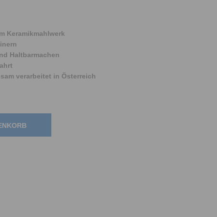
em Keramikmahlwerk
inern
und Haltbarmachen
ahrt
am verarbeitet in Österreich
RENKORB