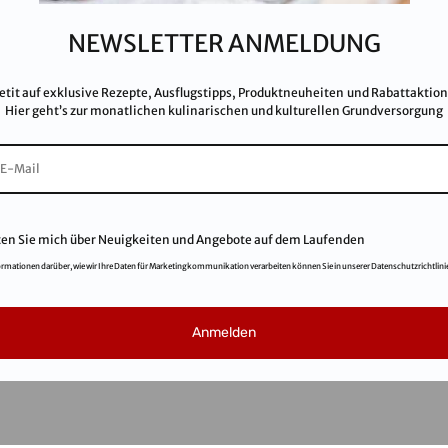
Imp
Kar
NEWSLETTER ANMELDUNG
AG
FA
etit auf exklusive Rezepte, Ausflugstipps, Produktneuheiten und Rabattaktio
Hier geht’s zur monatlichen kulinarischen und kulturellen Grundversorgung
ten Sie mich über Neuigkeiten und Angebote auf dem Laufenden
ormationen darüber, wie wir Ihre Daten für Marketingkommunikation verarbeiten können Sie in unserer Datenschutzrichtlini
© 2021
Salinen Austria Aktiengesellschaft
Anmelden