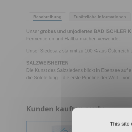
Beschreibung
Zusätzliche Informationen
Unser
grobes und unjodiertes BAD ISCHLER Kri
Fermentieren und Haltbarmachen verwendet.
Unser Siedesalz stammt zu 100 % aus Österreich u
SALZWEISHEITEN
Die Kunst des Salzsiedens blickt in Ebensee auf e
die Soleleitung – die erste Pipeline der Welt – vo
Kunden kauften auch:
This site