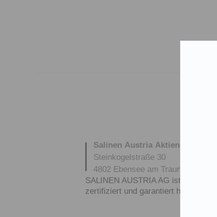
Salinen Austria Aktiengesellsch
Steinkogelstraße 30
4802
Ebensee am Traunsee
,
AUS
SALINEN AUSTRIA AG ist nach GMP,
zertifiziert und garantiert höchste Q