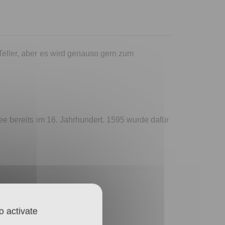
eller, aber es wird genauso gern zum
ee bereits im 16. Jahrhundert. 1595 wurde dafür
o activate