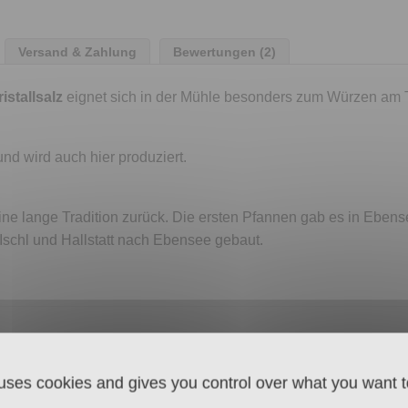
Versand & Zahlung
Bewertungen (2)
stallsalz
eignet sich in der Mühle besonders zum Würzen am T
nd wird auch hier produziert.
ine lange Tradition zurück. Die ersten Pfannen gab es in Ebens
n Ischl und Hallstatt nach Ebensee gebaut.
 uses cookies and gives you control over what you want t