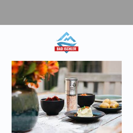
aft
T:
+43 676 87812208
Kon
ecommerce@salinen.com
Dow
TRIA
Pre
 IFS, QS, ISO 9001, ISO 14001 u.v.m.
Par
ualitätsstandards.
Dat