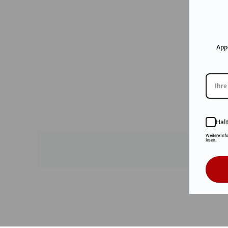
App
Hal
Weitere Inf
lesen.