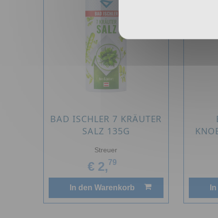
BAD ISCHLER 7 KRÄUTER
SALZ 135G
KNOB
Streuer
79
€ 2,
In den Warenkorb
In