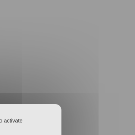
Salinen
Budapest
o activate