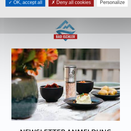
OK, accept all
Deny all cookies
Personalize
ellschaft
T:
+43 676 87812208
K
ecommerce@salinen.com
D
e
,
AUSTRIA
P
h GMP, IFS, QS, ISO 9001, ISO 14001
Pa
ert höchste Qualitätsstandards.
D
I