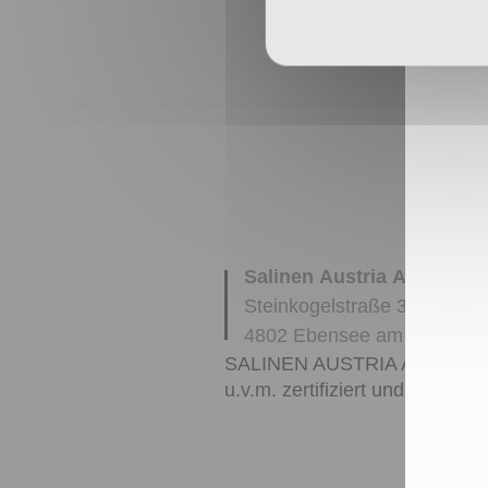
Salinen Austria Aktienges
Steinkogelstraße 30
4802
Ebensee am Traunse
SALINEN AUSTRIA AG ist nac
u.v.m. zertifiziert und garanti