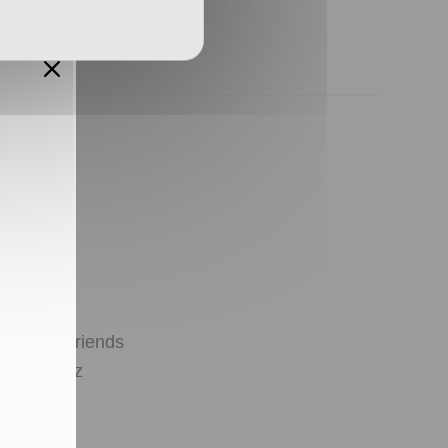
ontakt
ownloads
resse
rtner & Friends
atenschutz
mpressum