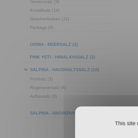
Gewürzsalz
(9)
Kristallsalz
(14)
Geschenkideen
(11)
Package
(0)
ODINA - MEERSALZ
(2)
PINK YETI - HIMALAYASALZ
(2)
SALPINA - HAUSHALTSSALZ
(10)
Poolsalz
(3)
Regeneriersalz
(4)
Auftausalz
(3)
SALPINA - ABOSERVICE
This site