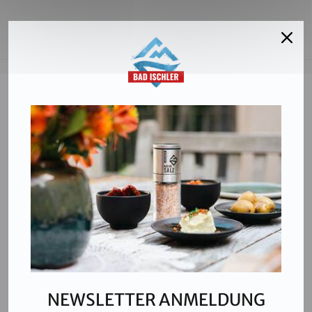
Salinen Austria Aktiengesellschaft
Steinkogelstraße 30
4802
Ebensee am Traunsee
,
AUSTRIA
T:
+43 676 87812208
ecommerce@salinen.com
Kontakt
Downloads
Presse
Partner & Friends
NEWSLETTER ANMELDUNG
Datenschutz