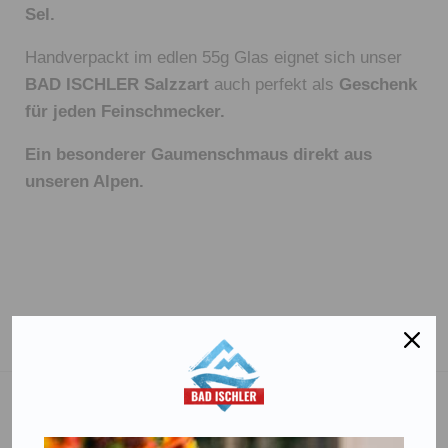
Sel.
Handverpackt im edlen 55g Glas eignet sich unser
BAD ISCHLER Salzzart
auch perfekt als
Geschenk
für jeden Feinschmecker.
Ein besonderer Gaumenschmaus direkt aus
unseren Alpen.
Salinen Austria Aktiengesellschaft
Steinkogelstraße 30