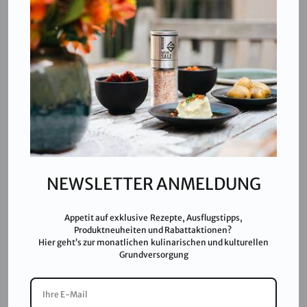
4802
Ebensee am Traunsee
,
AUSTRIA
T:
+43 676 87812208
ecommerce@salinen.com
Kontakt
Downloads
Presse
Partner & Friends
NEWSLETTER ANMELDUNG
Datenschutz
Impressum
Appetit auf exklusive Rezepte, Ausflugstipps,
Karriere
Produktneuheiten und Rabattaktionen?
Hier geht’s zur monatlichen kulinarischen und kulturellen
AGB
Grundversorgung
FAQ