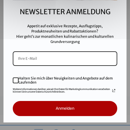
Partner & Friends
NEWSLETTER ANMELDUNG
Datenschutz
Impressum
Appetit auf exklusive Rezepte, Ausflugstipps,
Karriere
Produktneuheiten und Rabattaktionen?
Hier geht’s zur monatlichen kulinarischen und kulturellen
AGB
Grundversorgung
FAQ
SALINEN AUSTRIA AG ist nach GMP, IFS, QS, ISO 9001,
ISO 14001 u.v.m. zertifiziert und garantiert höchste
Qualitätsstandards.
Halten Sie mich über Neuigkeiten und Angebote auf dem
Laufenden
Weitere Informationen darüber, wie wir Ihre Daten für Marketingkommunikation verarbeiten
können Sie in unserer Datenschutzrichtlinie lesen.
© 2021
Salinen Austria Aktiengesellschaft
Anmelden