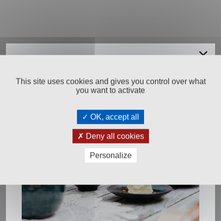
Salinen
Budapest
This site uses cookies and gives you control over what
you want to activate
Salinen Austria Aktiengesellschaft
Steinkogelstraße 30
OK, accept all
4802
Ebensee am Traunsee
,
AUSTRIA
Deny all cookies
T:
+43 676 87812208
Personalize
ecommerce@salinen.com
Kontakt
Downloads
Presse