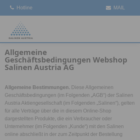
Hotline
MAIL
Speisesalz
Haushaltssalz
ABO Service
Salinen Gruppe
Entstehung
Salinen Austria
Marke BAD ISCHLER
Marke SALPINA
Marke SALPINA
Vorstand
Gewinnung
Salinen
Italia
Home
Allgemeine Geschäftsbedingungen Webshop Salinen Austria AG
Allgemeine
Geschichte
Salinen
Easy Spices
Poolsalz
Infos zum Service
Varaždin
Geschäftsbedingungen Webshop
Salinen Austria AG
Logistik
Salinen
Gourmetsalz
Regeneriersalz
România
Qualitätsmanagement
Salinen
Natursalz
Auftausalz
Beograd
Allgemeine Bestimmungen.
Diese Allgemeinen
Salinen
Gewürzsalz
Slovenská
Geschäftsbedingungen (im Folgenden „AGB“) der Salinen
Austria Aktiengesellschaft (im Folgenden „Salinen“), gelten
Salinen
Kristallsalz
Prosol
für alle Verträge über die in diesem Online-Shop
dargestellten Produkte, die ein Verbraucher oder
Salinen
Geschenkideen
Praha
Unternehmer (im Folgenden „Kunde“) mit den Salinen
online abschließt in der zum Zeitpunkt der Bestellung
Salinen
Budapest