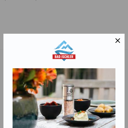
Salinen Austria Aktiengesellschaft
Steinkogelstraße 30
4802
Ebensee am Traunsee
,
AUSTRIA
T:
+43 676 87812208
ecommerce@salinen.com
Kontakt
Downloads