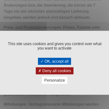
Änderungen bzw. die Stornierung, die kürzer als 7
Tage vor der nächsten planmäßigen Lieferung
eingehen, werden jedoch erst danach wirksam.
Preis- und Produktänderungen. Preise, Rabatte oder
Verfügbarkeiten können sich im Laufe der Zeit ändern.
Für den Fall, dass es während der Laufzeit des Abos
This site uses cookies and gives you control over what
zu solchen Änderungen kommt, wird der Kunde
you want to activate
rechtzeitig vor der nächstfolgenden Lieferung darüber
in Kenntnis gesetzt und dem Kunden die Möglichkeit
OK, accept all
eingeräumt, der Änderung binnen 14 Tagen zu
widersprechen, was diesfalls zu einem automatischen
Deny all cookies
Storno des Produktabonnements führt; ansonsten
Personalize
wird das Schweigen des Kunden als Zustimmung
gewertet und das Produktabonnement zu den
geänderten Konditionen fortgeführt.
Mitteilungen. Vertragsrelevante Mitteilungen werden