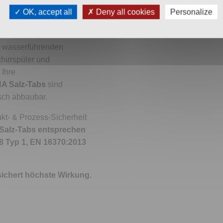
sanlagen
kommen zu 100
OK, accept all
Deny all cookies
Personalize
s Regeneriersalz in
se. Kalkarmes, weiches
r wasserführenden
hirrspüler und
 Ihre
A Salz-Tabs
sind
isch abbaubar.
kt- & Prozess-Sicherheit
Salz-Tabs entsprechen
8 Typ 1, EN 16370:2013
 sichert höchste Wirkung.