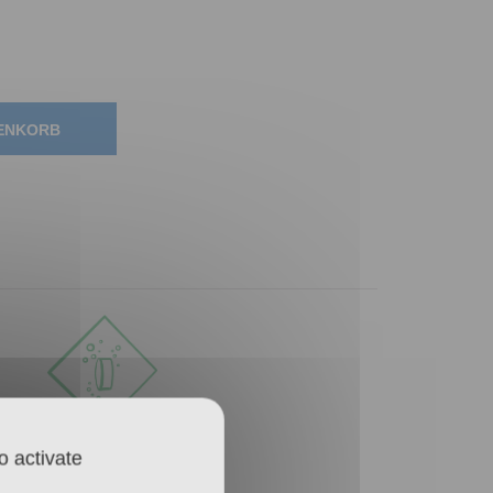
RENKORB
RÜCKSTANDSFREI
o activate
LÖSLICH