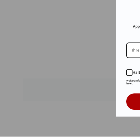
App
Hal
Weitere Inf
lesen.