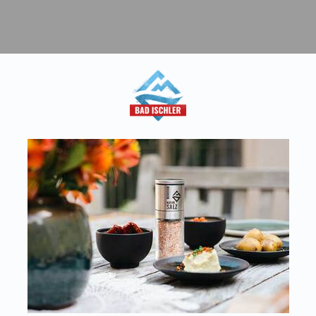
aft
T:
+43 676 87812208
Kon
ecommerce@salinen.com
Dow
TRIA
Pre
 IFS, QS, ISO 9001, ISO 14001 u.v.m.
Par
ualitätsstandards.
Dat
Imp