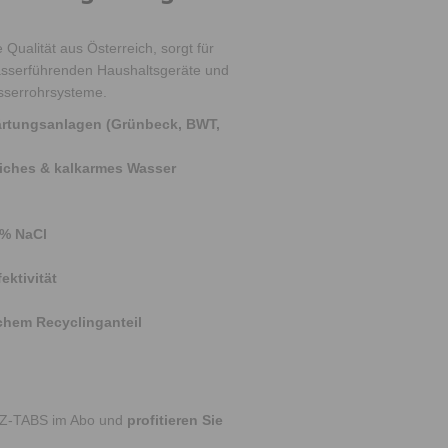
Qualität aus Österreich, sorgt für
asserführenden Haushaltsgeräte und
asserrohrsysteme.
härtungsanlagen (Grünbeck, BWT,
eiches & kalkarmes Wasser
9% NaCl
ektivität
hem Recyclinganteil
LZ-TABS im Abo und
profitieren Sie