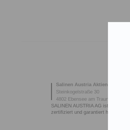
Salinen Austria Aktiengesellsch
Steinkogelstraße 30
4802
Ebensee am Traunsee
,
AUS
SALINEN AUSTRIA AG ist nach GMP,
zertifiziert und garantiert höchste Q