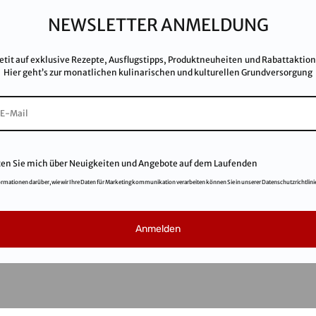
Kar
NEWSLETTER ANMELDUNG
AG
FA
etit auf exklusive Rezepte, Ausflugstipps, Produktneuheiten und Rabattaktio
Hier geht’s zur monatlichen kulinarischen und kulturellen Grundversorgung
ten Sie mich über Neuigkeiten und Angebote auf dem Laufenden
ormationen darüber, wie wir Ihre Daten für Marketingkommunikation verarbeiten können Sie in unserer Datenschutzrichtlini
© 2021
Salinen Austria Aktiengesellschaft
Anmelden