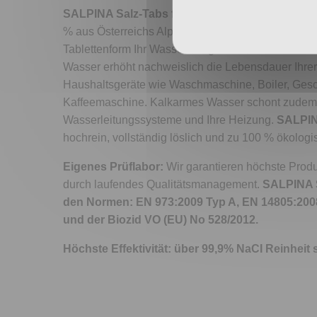
SALPINA Salz-Tabs
für alle Wasserenthärtung
% aus Österreichs Alpen. Kraftvoll enthärtet diese
Tablettenform Ihr Wasser auf ganz natürliche Wei
Wasser erhöht nachweislich die Lebensdauer Ihre
Haushaltsgeräte wie Waschmaschine, Boiler, Gesc
Kaffeemaschine. Kalkarmes Wasser schont zudem
Wasserleitungssysteme und Ihre Heizung.
SALPIN
hochrein, vollständig löslich und zu 100 % ökolog
Eigenes Prüflabor:
Wir garantieren höchste Produ
durch laufendes Qualitätsmanagement.
SALPINA 
den Normen: EN 973:2009 Typ A, EN 14805:200
und der Biozid VO (EU) No 528/2012.
Höchste Effektivität: über 99,9% NaCI Reinheit