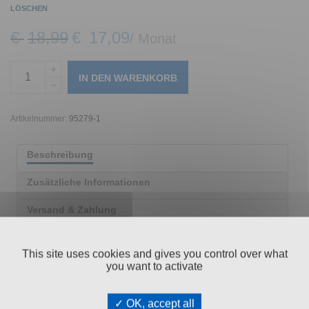
LÖSCHEN
€
18,99
€
17,09
/ Monat
IN DEN WARENKORB
Artikelnummer:
95279-1
Beschreibung
Zusätzliche Informationen
Versand & Zahlung
Bewertungen (0)
This site uses cookies and gives you control over what
you want to activate
OK, accept all