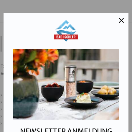
Salinen Austria Aktiengesellschaft
Steinkogelstraße 30
4802
Ebensee am Traunsee
,
AUSTRIA
T:
+43 676 87812208
ecommerce@salinen.com
Kontakt
Downloads
Presse
Partner & Friends
Datenschutz
NEWSLETTER ANMELDUNG