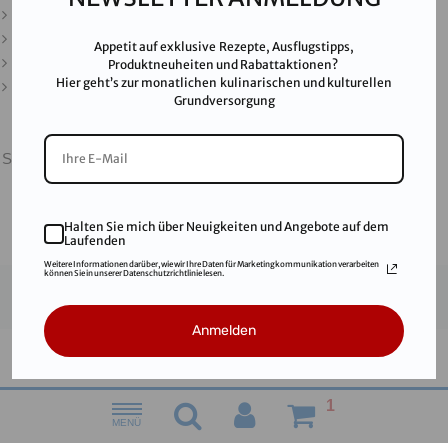
Impressum
Karriere
Appetit auf exklusive Rezepte, Ausflugstipps,
AGB
Produktneuheiten und Rabattaktionen?
Hier geht’s zur monatlichen kulinarischen und kulturellen
FAQ
Grundversorgung
SALINEN AUSTRIA AG ist nach GMP, IFS, QS, ISO 9001,
ISO 14001 u.v.m. zertifiziert und garantiert höchste
Qualitätsstandards.
Halten Sie mich über Neuigkeiten und Angebote auf dem
Laufenden
Weitere Informationen darüber, wie wir Ihre Daten für Marketingkommunikation verarbeiten
können Sie in unserer Datenschutzrichtlinie lesen.
© 2021
Salinen Austria Aktiengesellschaft
Anmelden
1