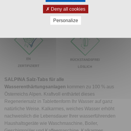
Deny all cookies
BESTES
OHNE
Personalize
TRINKWASSER
CHEMIE
EN
RÜCKSTANDSFREI
ZERTIFIZIERT
LÖSLICH
SALPINA Salz-Tabs
für alle
Wasserenthärtungsanlagen
kommen zu 100 % aus
Österreichs Alpen. Kraftvoll enthärtet dieses
Regeneriersalz in Tablettenform Ihr Wasser auf ganz
natürliche Weise. Kalkarmes, weiches Wasser erhöht
nachweislich die Lebensdauer Ihrer wasserführenden
Haushaltsgeräte wie Waschmaschine, Boiler,
Geschirrspüler und Kaffeemaschine. Kalkarmes