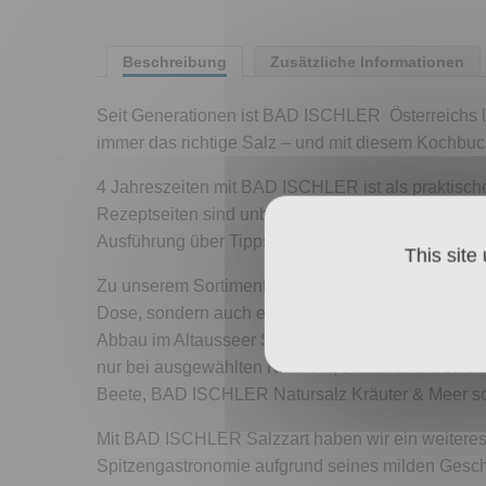
Beschreibung
Zusätzliche Informationen
Seit Generationen ist BAD ISCHLER Österreichs li
immer das richtige Salz – und mit diesem Kochbuc
4 Jahreszeiten mit BAD ISCHLER ist als praktische
Rezeptseiten sind unbehandelt und lassen sich gut
Ausführung über Tipps und Tricks für die schnell
This site
Zu unserem Sortiment gehören nicht nur die altb
Dose, sondern auch einzigartige Salzspezialitäten
Abbau im Altausseer Sandling nach alter Bergman
nur bei ausgewählten Kräutern, Blüten und Gew
Beete, BAD ISCHLER Natursalz Kräuter & Meer s
Mit BAD ISCHLER Salzzart haben wir ein weiteres,
Spitzengastronomie aufgrund seines milden Geschm