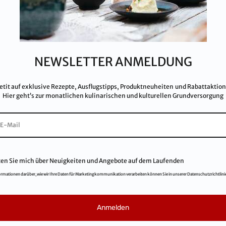
 IFS, QS, ISO 9001, ISO 14001 u.v.m.
Par
ualitätsstandards.
Dat
Imp
Kar
NEWSLETTER ANMELDUNG
AG
FA
etit auf exklusive Rezepte, Ausflugstipps, Produktneuheiten und Rabattaktio
Hier geht’s zur monatlichen kulinarischen und kulturellen Grundversorgung
ten Sie mich über Neuigkeiten und Angebote auf dem Laufenden
ormationen darüber, wie wir Ihre Daten für Marketingkommunikation verarbeiten können Sie in unserer Datenschutzrichtlini
© 2021
Salinen Austria Aktiengesellschaft
Anmelden