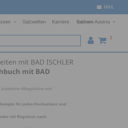
MAIL
ssen
Salzwelten
Karriere
Salinen
Austria
Speisesalz
Haushaltssalz
ABO Service
Salinen Gruppe
Entstehung
Salinen Austria
Marke BAD ISCHLER
Marke SALPINA
Marke SALPINA
Vorstand
Gewinnung
Salinen
Italia
1
Geschichte
Salinen
Easy Spices
Poolsalz
Infos zum Service
Varaždin
eiten mit BAD ISCHLER
Logistik
Salinen
Gourmetsalz
Regeneriersalz
România
chbuch mit BAD
Qualitätsmanagement
Salinen
Natursalz
Auftausalz
Beograd
Salinen
Gewürzsalz
Slovenská
 praktische Alltagsküche und
Salinen
Kristallsalz
Prosol
Rezepte für jeden Kochanlass und
Salinen
Geschenkideen
Praha
nder mit Registern nach
Salinen
Budapest