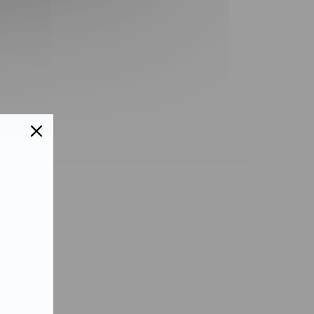
takt
nloads
sse