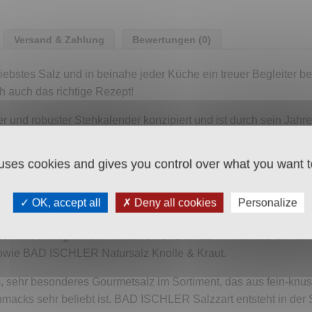
Versand & Zahlung
Bewertungen (0)
ebstes Salz und in beinahe jeder Küche ein treuer Begleiter b
h auch das richtige Rezept!
r und robuster Stehkalender konzipiert und ist durch sein Jah
 mit eigenen Notizen beschriften. Die insgesamt 33 Rezepte re
e und gesunde Küche bis hin zu exklusiven Genussrezepten für
 uses cookies and gives you control over what you want t
ewährten Klassiker wie das BAD ISCHLER Tafelsalz oder das BA
: BAD ISCHLER Natursalz ist Salz in seiner ursprünglichen For
OK, accept all
Deny all cookies
Personalize
nstradition im Trockenabbau gewonnen. Es ist naturbelassen,
ürzen aus biologischem Anbau: BAD ISCHLER Natursalz Gemü
owie BAD ISCHLER Natursalz Knolle & Kraut.
 sehr besonderes Gourmetsalz im Sortiment, das aus fein-knusp
acks sehr beliebt ist. BAD ISCHLER Salzzart entsteht in der 