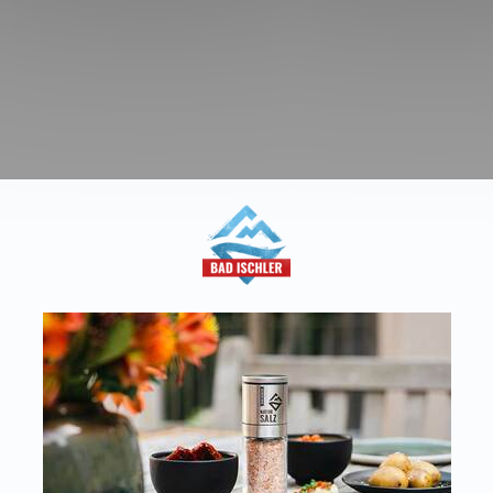
aft
T:
+43 676 87812208
Kon
ecommerce@salinen.com
Dow
TRIA
Pre