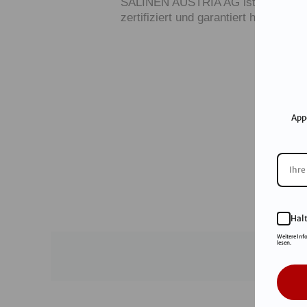
SALINEN AUSTRIA AG ist nach GMP,
zertifiziert und garantiert höchste Q
App
Hal
Weitere Inf
lesen.