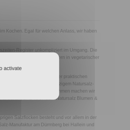
eim Kochen. Egal für welchen Anlass, wir haben
reszeiten-Register unkompliziert im Umgang. Die
ichen von bewährten Klassikern in vegetarischer
 besondere Momente.
o activate
D ISCHLER Kristallsalz in der praktischen
m und wird in Österreichs einzigem Natursalz-
 ohne jegliche Zusätze. Ausnahmen machen wir
se & Garten, BAD ISCHLER Natursalz Blumen &
rigen Salzflocken besteht und vor allem in der
Salz-Manufaktur am Dürrnberg bei Hallein und