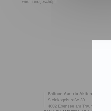
wird handgeschöpft.
Salinen Austria Aktiengesellsch
Steinkogelstraße 30
4802
Ebensee am Traunsee
,
AUS