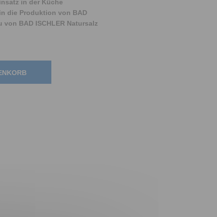
nsatz in der Küche
 in die Produktion von BAD
u von BAD ISCHLER Natursalz
RENKORB