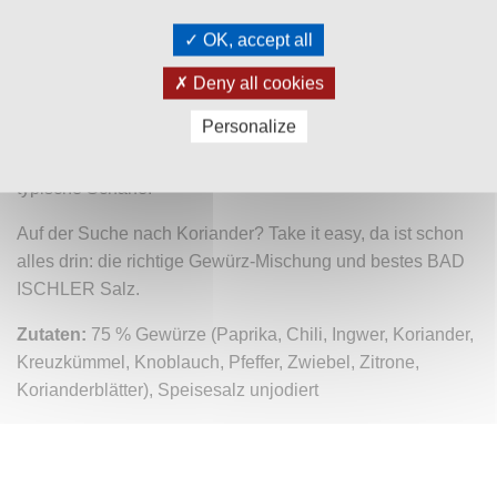
Versand & Zahlung
OK, accept all
Bewertungen (0)
Deny all cookies
Personalize
EASY SPICES Thai Curry
gibt Thai-Curries und allen
Gerichten mit Kokosmilch mehr Geschmack und die
typische Schärfe.
Auf der Suche nach Koriander? Take it easy, da ist schon
alles drin: die richtige Gewürz-Mischung und bestes BAD
ISCHLER Salz.
Zutaten:
75 % Gewürze (Paprika, Chili, Ingwer, Koriander,
Kreuzkümmel, Knoblauch, Pfeffer, Zwiebel, Zitrone,
Korianderblätter), Speisesalz unjodiert