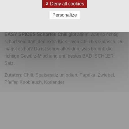
Deny all cookies
Versand & Zahlung
Personalize
Bewertungen (0)
EASY SPICES Scharfes Chili
gibt allem, was so richtig
scharf sein darf, den extra Kick – von Chili bis Gulasch. Du
magst es hot? Da ist schon alles drin, was brennt: die
richtige Gewürz-Mischung und bestes BAD ISCHLER
Salz.
Zutaten:
Chili, Speisesalz unjodiert, Paprika, Zwiebel,
Pfeffer, Knoblauch, Koriander