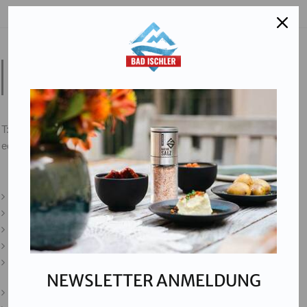
Salinen Austria Aktiengesellschaft
Steinkogelstraße 30
4802
Ebensee am Traunsee
,
AUSTRIA
T:
+43 676 87812208
ecommerce@salinen.com
Kontakt
Downloads
Presse
Partner & Friends
Datenschutz
NEWSLETTER ANMELDUNG
Impressum