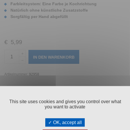
Farbleitsystem: Eine Farbe je Kochrichtung
Natürlich ohne künstliche Zusatzstoffe
Sorgfältig per Hand abgefüllt
€
5,99
IN DEN WARENKORB
Artikelnummer:
92958
Beschreibung
Zutaten
This site uses cookies and gives you control over what
you want to activate
Nährwerttabelle
OK, accept all
Zusätzliche Informationen