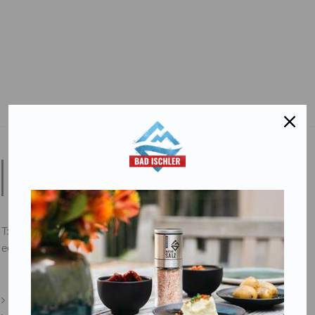
Salinen Austria Aktiengesellschaft
Steinkogelstraße 30
4802
Ebensee am Traunsee
,
AUSTRIA
T:
+43 676 87812208
ecommerce@salinen.com
Kontakt