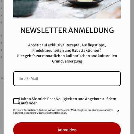
Downloads
Presse
Partner & Friends
Datenschutz
NEWSLETTER ANMELDUNG
Impressum
Karriere
Appetit auf exklusive Rezepte, Ausflugstipps,
AGB
Produktneuheiten und Rabattaktionen?
Hier geht’s zur monatlichen kulinarischen und kulturellen
FAQ
Grundversorgung
SALINEN AUSTRIA AG ist nach GMP, IFS, QS, ISO 9001,
ISO 14001 u.v.m. zertifiziert und garantiert höchste
Qualitätsstandards.
Halten Sie mich über Neuigkeiten und Angebote auf dem
Laufenden
Weitere Informationen darüber, wie wir Ihre Daten für Marketingkommunikation verarbeiten
können Sie in unserer Datenschutzrichtlinie lesen.
© 2021
Salinen Austria Aktiengesellschaft
Anmelden