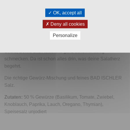
Zusätzliche Informationen
OK, accept all
Versand & Zahlung
Deny all cookies
Bewertungen (0)
Personalize
EASY SPICES Salat+Rohkost
lässt Salate, Gemüse-
Sticks, Bowls und Aufstriche ganz schön knackig
schmecken. Da ist schon alles drin, was deine Salatherz
begehrt.
Die richtige Gewürz-Mischung und feines BAD ISCHLER
Salz.
Zutaten:
50 % Gewürze (Basilikum, Tomate, Zwiebel,
Knoblauch, Paprika, Lauch, Oregano, Thymian),
Speisesalz unjodiert