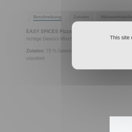
Beschreibung
Zutaten
Nährwerttabell
EASY SPICES Pizza+Pasta
lässt Pizza, Pasta un
This site
richtige Gewürz-Mischung und feines BAD ISCHL
Zutaten:
75 % Gewürze (Paprika, Tomate, Zwiebel,
unjodiert