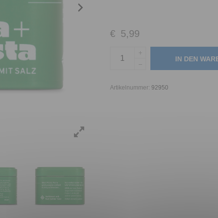
€
5,99
IN DEN WA
Artikelnummer:
92950