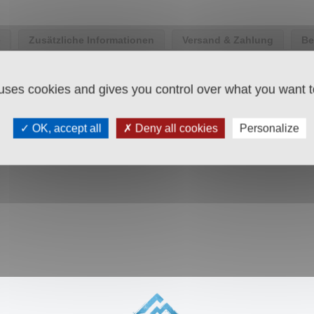
e
Zusätzliche Informationen
Versand & Zahlung
Be
d Lasagne einfach richtig schmecken. Da ist schon alles drin, 
 uses cookies and gives you control over what you want t
ER Salz.
 Knoblauch, Lauch, Chili, Koriander, Pfeffer, Basilikum, rosa B
OK, accept all
Deny all cookies
Personalize