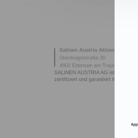
Salinen Austria Aktiengesellsch
Steinkogelstraße 30
4802
Ebensee am Traunsee
,
AUS
SALINEN AUSTRIA AG ist nach GMP,
zertifiziert und garantiert höchste Q
App