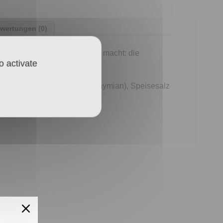
wertungen (0)
was deine Italo-Küche zum Hit macht: die
o activate
eeren, Petersilie, Oregano, Thymian), Speisesalz