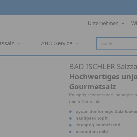
Unternehmen
Wi
tssalz
ABO Service
BAD ISCHLER Salzza
Hochwertiges unjo
Gourmetsalz
Knusprig schmelzende, handgeschöp
reiner Natursole.
pyramidenförmige Salzflocke
handgeschöpft
knusprig schmelzend
besonders mild