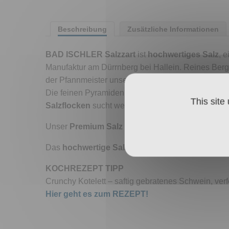
Beschreibung
Zusätzliche Informationen
BAD ISCHLER Salzzart
ist
hochwertiges Salz
, 
Manufaktur am Dürrnberg bei Hallein. Reines Bergq
der Pfannmeister unser Gourmetsalz, um es dann 
Die feinen Pyramidenkristalle schmelzen zart am 
This site
Salzflocken
sucht weltweit ihresgleichen und übertr
Unser
Premium Salz
veredelt Pikantes und Süßes
Das
hochwertige Salz
wird aus
reinem Alpensalz
KOCHREZEPT TIPP
Crunchy Kotelett – saftig gebratenes Schwein, ver
Hier geht es zum REZEPT!