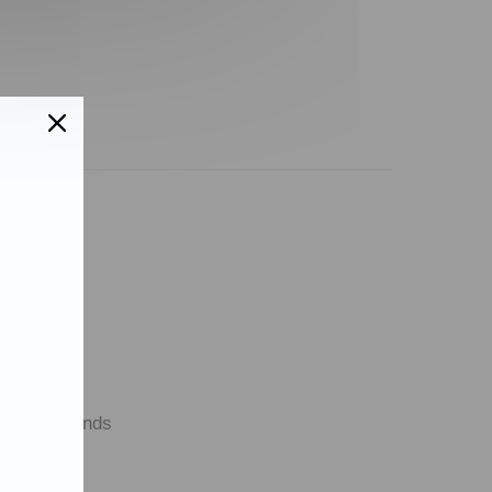
takt
nloads
sse
tner & Friends
enschutz