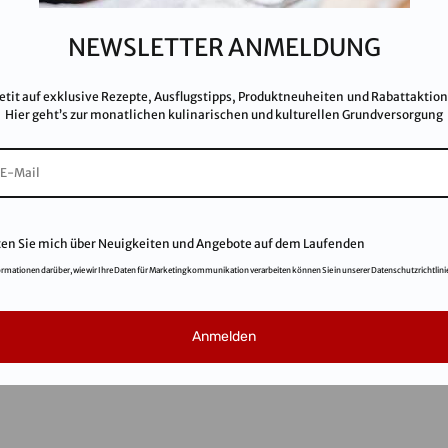
Imp
Kar
NEWSLETTER ANMELDUNG
AG
FA
etit auf exklusive Rezepte, Ausflugstipps, Produktneuheiten und Rabattaktio
Hier geht’s zur monatlichen kulinarischen und kulturellen Grundversorgung
ten Sie mich über Neuigkeiten und Angebote auf dem Laufenden
ormationen darüber, wie wir Ihre Daten für Marketingkommunikation verarbeiten können Sie in unserer Datenschutzrichtlini
© 2021
Salinen Austria Aktiengesellschaft
Anmelden