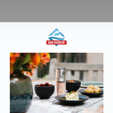
aft
T:
+43 676 87812208
Kon
ecommerce@salinen.com
Dow
TRIA
Pre
 IFS, QS, ISO 9001, ISO 14001 u.v.m.
Par
ualitätsstandards.
Dat