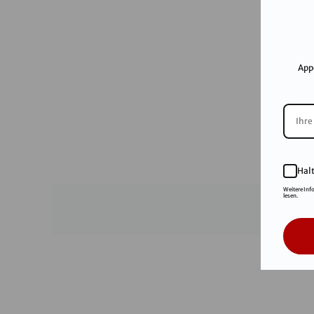
App
Hal
Weitere Inf
lesen.