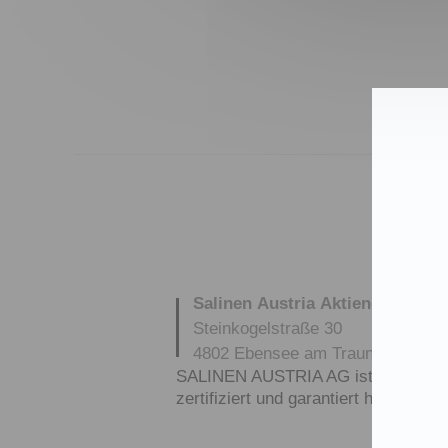
Salinen Austria Aktiengesellsch
Steinkogelstraße 30
4802
Ebensee am Traunsee
,
AUS
SALINEN AUSTRIA AG ist nach GMP,
zertifiziert und garantiert höchste Q