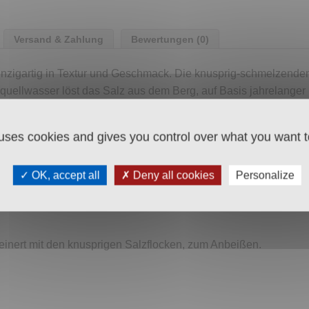
Versand & Zahlung
Bewertungen (0)
einzigartig in Textur und Geschmack. Die knusprig-schmelzende
uellwasser löst das Salz aus dem Berg, auf Basis jahrelanger 
von Hand abzuschöpfen und abzufüllen.
Gaumen und entfalten ein sensorisches Genuss-Erlebnis. Die T
 uses cookies and gives you control over what you want t
ifft selbst Fleur de Sel.
.
OK, accept all
Deny all cookies
Personalize
 bzw. Bergsalz
hergestellt. Es ist unjodiert und enthält keinerl
feinert mit den knusprigen Salzflocken, zum Anbeißen.