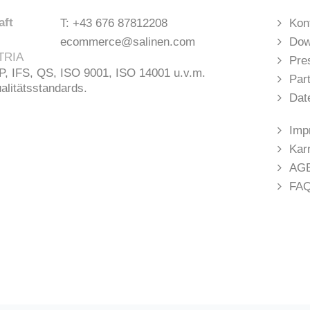
aft
T:
+43 676 87812208
Kon
ecommerce@salinen.com
Dow
TRIA
Pre
 IFS, QS, ISO 9001, ISO 14001 u.v.m.
Par
ualitätsstandards.
Dat
Imp
Kar
AG
FA