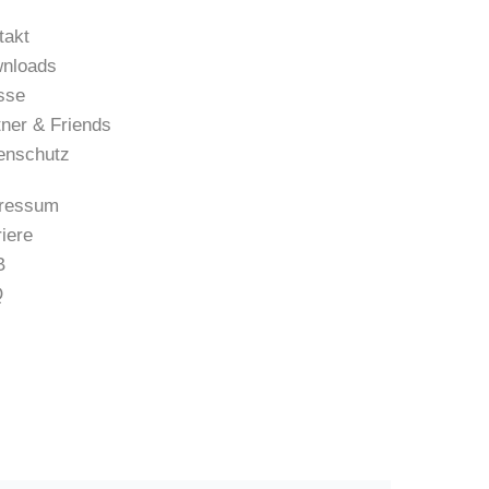
takt
nloads
sse
tner & Friends
enschutz
ressum
riere
B
Q