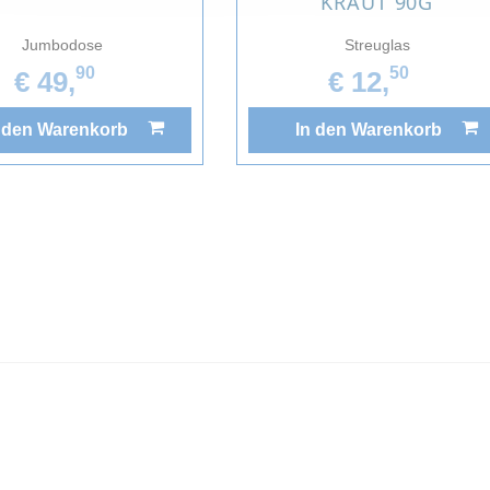
KRAUT 90G
Jumbodose
Streuglas
90
50
€ 49,
€ 12,
 den Warenkorb
In den Warenkorb