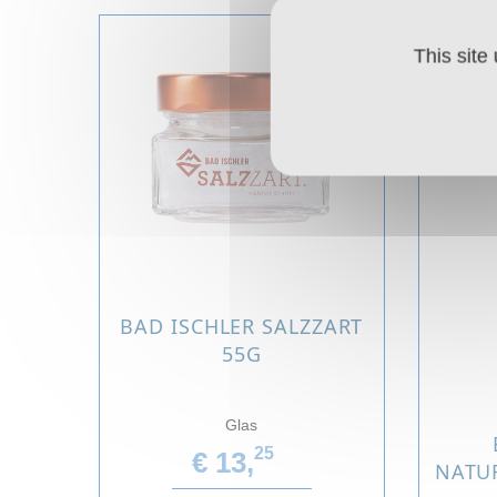
This site
BAD ISCHLER SALZZART
55G
Glas
25
€ 13,
NATU