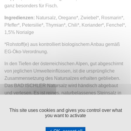
ganz besonders für Fisch.
Ingredienzen:
Natursalz, Oregano*, Zwiebel*, Rosmarin*,
Pfeffer*, Petersilie*, Thymian*, Chili*, Koriander*, Fenchel*,
1,5% Norialge
*Rohstoff(e) aus kontrolliert biologischem Anbau gemäß
EG-Öko-Verordnung.
In den Tiefen der österreichischen Alpen, gut abgeschirmt
von jeglichen Umwelteinflüssen, ist die ursprüngliche
Zusammensetzung des Natursalzes erhalten geblieben.
Das BAD ISCHLER Natursalz wird händisch abgebaut
und verlesen. Es ist reines, naturbelassenes Steinsalz in
seiner ursprünglichen Form mit einem besonders runden
und milden Geschmack.
This site uses cookies and gives you control over what
you want to activate