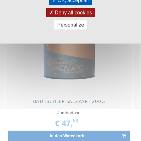
Kunden kauften auch:
OK, accept all
Deny all cookies
Personalize
BAD ISCHLER SALZZART 200G
Jumbodose
50
€ 47,
In den Warenkorb