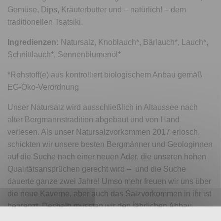
Gemüse, Dips, Kräuterbutter und – natürlich! – dem
traditionellen Tsatsiki.
Ingredienzen:
Natursalz, Knoblauch*, Bärlauch*, Lauch*,
Schnittlauch*, Sonnenblumenöl*
*Rohstoff(e) aus kontrolliert biologischem Anbau gemäß
EG-Öko-Verordnung
Unser Natursalz wird ausschließlich in Altaussee nach
alter Bergmannstradition abgebaut und von Hand
verlesen. Als unser Natursalzvorkommen 2017 erlosch,
schickten wir unsere besten Bergmänner und Geologinnen
auf die Suche nach einer neuen Ader, die unseren hohen
Qualitätsansprüchen gerecht wird – und die Suche
dauerte ganze zwei Jahre! Umso mehr freuen wir uns über
die neue Kaverne, aber auch das Salzvorkommen in ihr ist
begrenzt. Deshalb mussten wir den jährlichen Abbau
limitieren. Das rare Vorkommen und die besondere