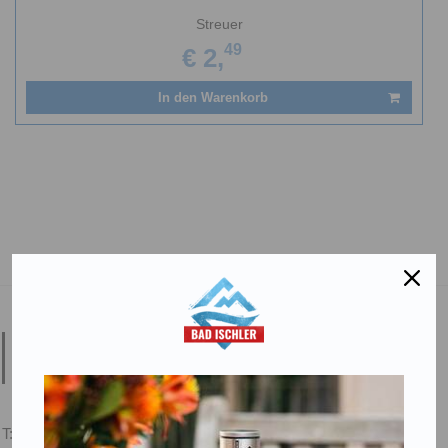
Streuer
49
€ 2,
In den Warenkorb
Salinen Austria Aktiengesellschaft
Steinkogelstraße 30
4802
Ebensee am Traunsee
,
AUSTRIA
T:
+43 676 87812208