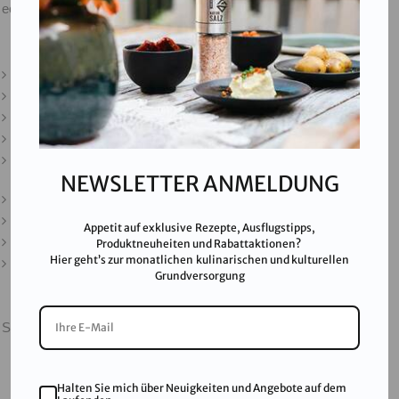
ecommerce@salinen.com
Kontakt
Downloads
Presse
Partner & Friends
Datenschutz
NEWSLETTER ANMELDUNG
Impressum
Karriere
Appetit auf exklusive Rezepte, Ausflugstipps,
AGB
Produktneuheiten und Rabattaktionen?
Hier geht’s zur monatlichen kulinarischen und kulturellen
FAQ
Grundversorgung
SALINEN AUSTRIA AG ist nach GMP, IFS, QS, ISO 9001,
ISO 14001 u.v.m. zertifiziert und garantiert höchste
Qualitätsstandards.
Halten Sie mich über Neuigkeiten und Angebote auf dem