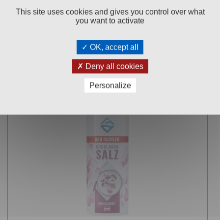
Zusammensetzung machen unser Natursalz in Europa
This site uses cookies and gives you control over what
you want to activate
einzigartig.
OK, accept all
Deny all cookies
Kunden kauften auch:
Personalize