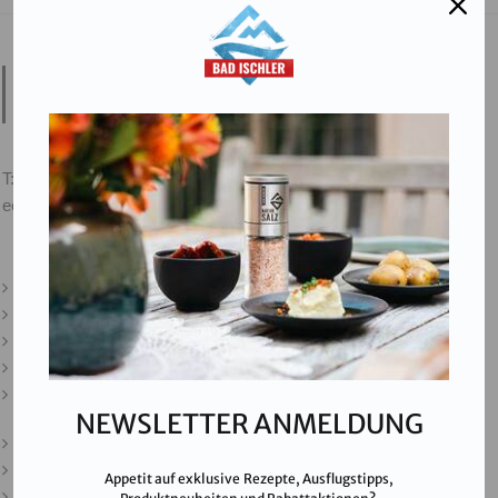
Salinen Austria Aktiengesellschaft
Steinkogelstraße 30
4802
Ebensee am Traunsee
,
AUSTRIA
T:
+43 676 87812208
ecommerce@salinen.com
Kontakt
Downloads
Presse
Partner & Friends
Datenschutz
NEWSLETTER ANMELDUNG
Impressum
Karriere
Appetit auf exklusive Rezepte, Ausflugstipps,
AGB