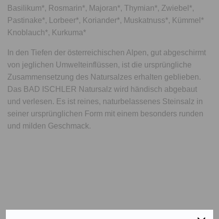
Basilikum*, Rosmarin*, Majoran*, Thymian*, Zwiebel*,
Pastinake*, Lorbeer*, Koriander*, Muskatnuss*, Kümmel*
Knoblauch*, Kurkuma*
In den Tiefen der österreichischen Alpen, gut abgeschirmt
von jeglichen Umwelteinflüssen, ist die ursprüngliche
Zusammensetzung des Natursalzes erhalten geblieben.
Das BAD ISCHLER Natursalz wird händisch abgebaut
und verlesen. Es ist reines, naturbelassenes Steinsalz in
seiner ursprünglichen Form mit einem besonders runden
und milden Geschmack.