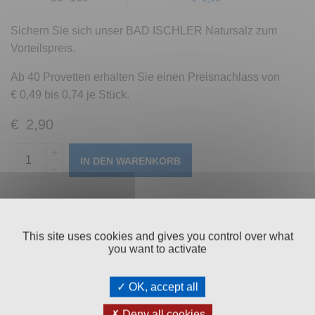
Sichern Sie sich unser BAD ISCHLER Natursalz zum
Vorteilspreis.
Ab 40 Provetten erhalten Sie einen Preisnachlass von
€ 0,49 bis 0,74 je Stück.
€
2,90
IN DEN WARENKORB
Artikelnummer:
95201
This site uses cookies and gives you control over what
Beschreibung
you want to activate
Zutaten
OK, accept all
Nährwerttabelle
Deny all cookies