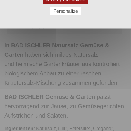
Zusätzliche Informationen
Personalize
Versand & Zahlung
Bewertungen (0)
In
BAD ISCHLER Natursalz Gemüse &
Garten
haben sich mildes Natursalz
und heimische Gartenkräuter aus kontrolliert
biologischem Anbau zu einer reschen
Kräutersalz-Mischung zusammen gefunden.
BAD ISCHLER Gemüse & Garten
passt
hervorragend zur Jause, zu Gemüsegerichten,
Aufstrichen und Salaten.
Ingredienzen:
Natursalz, Dill*, Petersilie*, Oregano*,