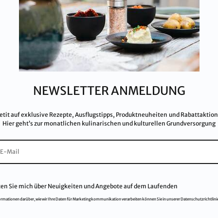
USTRIA
Pr
MP, IFS, QS, ISO 9001, ISO 14001
Par
höchste Qualitätsstandards.
Da
Im
Kar
NEWSLETTER ANMELDUNG
AG
FA
etit auf exklusive Rezepte, Ausflugstipps, Produktneuheiten und Rabattaktio
Hier geht’s zur monatlichen kulinarischen und kulturellen Grundversorgung
ten Sie mich über Neuigkeiten und Angebote auf dem Laufenden
ormationen darüber, wie wir Ihre Daten für Marketingkommunikation verarbeiten können Sie in unserer Datenschutzrichtlini
© 2021
Salinen Austria Aktiengesellschaft