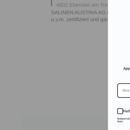
4802
Ebensee am Traunsee
,
A
SALINEN AUSTRIA AG ist nach G
u.v.m. zertifiziert und garantiert 
App
Hal
Weitere Inf
lesen.