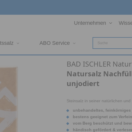
Unternehmen
Wiss
tssalz
ABO Service
BAD ISCHLER Naturs
Natursalz Nachfül
unjodiert
Steinsalz in seiner natürlichen un
unbehandeltes, feinkörniges 
bestens geeignet zum Verfein
vom Berg beschützt und bew
händisch gefördert & verlese