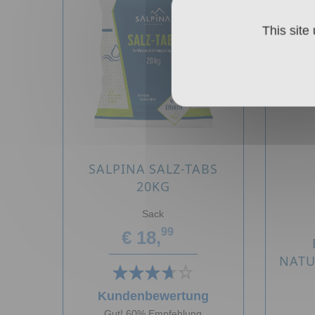
This site
SALPINA SALZ-TABS
20KG
Sack
99
€ 18,
NATU
Kundenbewertung
Gut! 60% Empfehlung