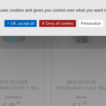
 uses cookies and gives you control over what you want t
OK, accept all
Deny all cookies
Personalize
BAD ISCHLER
BAD ISCHLER
RSALZ FEIN 1.3KG
KNOBLAUCH SALZ 90
Jumbodose
Streuer
90
49
€ 49,
€ 2,