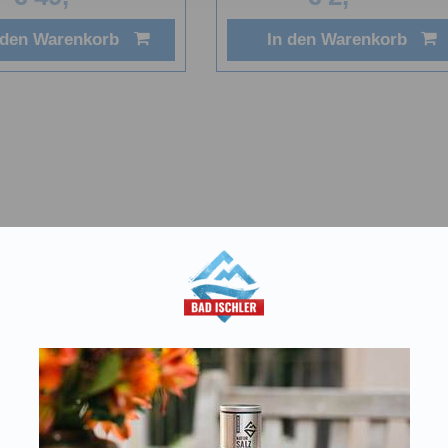
 den Warenkorb
In den Warenkorb
chaft
T:
+43 676 87812208
Kon
ecommerce@salinen.com
Do