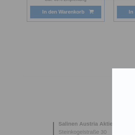
In den Warenkorb
In
Salinen Austria Aktiengesells
Steinkogelstraße 30