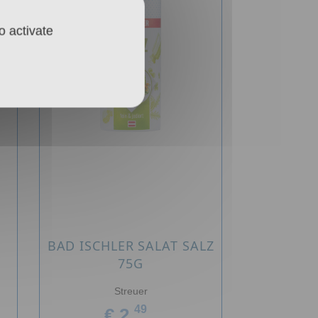
o activate
BAD ISCHLER SALAT SALZ
G
75G
Streuer
49
€ 2,