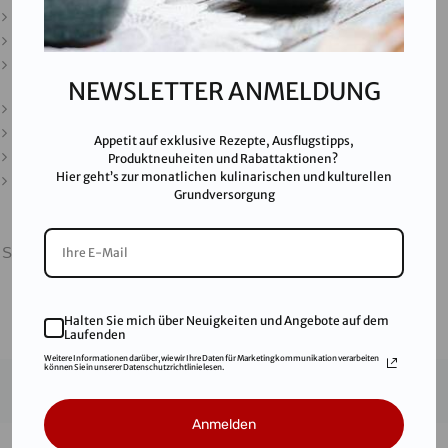
Presse
Partner & Friends
Datenschutz
NEWSLETTER ANMELDUNG
Impressum
Karriere
Appetit auf exklusive Rezepte, Ausflugstipps,
AGB
Produktneuheiten und Rabattaktionen?
Hier geht’s zur monatlichen kulinarischen und kulturellen
FAQ
Grundversorgung
SALINEN AUSTRIA AG ist nach GMP, IFS, QS, ISO 9001,
ISO 14001 u.v.m. zertifiziert und garantiert höchste
Qualitätsstandards.
Halten Sie mich über Neuigkeiten und Angebote auf dem
Laufenden
Weitere Informationen darüber, wie wir Ihre Daten für Marketingkommunikation verarbeiten
können Sie in unserer Datenschutzrichtlinie lesen.
© 2021
Salinen Austria Aktiengesellschaft
Anmelden