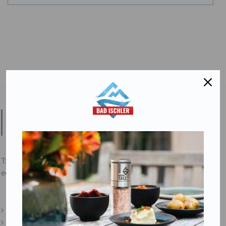
Salinen Austria Aktiengesellschaft
Steinkogelstraße 30
4802
Ebensee am Traunsee
,
AUSTRIA
T:
+43 676 87812208
ecommerce@salinen.com
Kontakt
Downloads