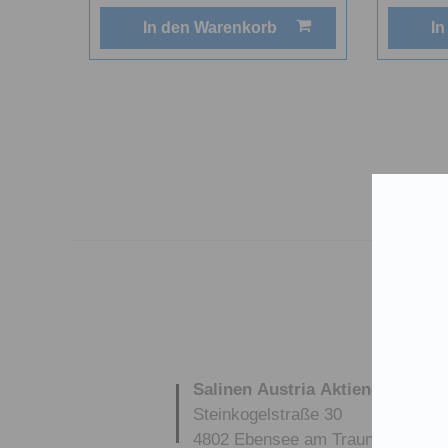
In den Warenkorb
In
Salinen Austria Aktiengesellsch
Steinkogelstraße 30
4802
Ebensee am Traunsee
,
AUS