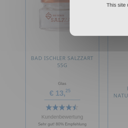
This site
BAD ISCHLER SALZZART
55G
Glas
25
€ 13,
NATU
Kundenbewertung
Sehr gut! 80% Empfehlung