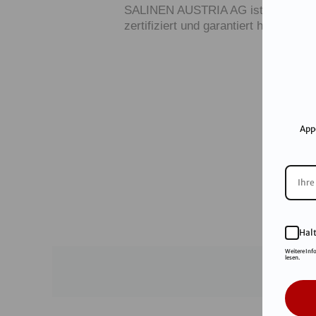
SALINEN AUSTRIA AG ist nach GMP,
zertifiziert und garantiert höchste Q
App
Hal
Weitere Inf
lesen.