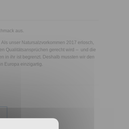
chmack aus.
n. Als unser Natursalzvorkommen 2017 erlosch,
en Qualitätsansprüchen gerecht wird – und die
in ihr ist begrenzt. Deshalb mussten wir den
 Europa einzigartig.