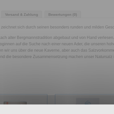
Versand & Zahlung
Bewertungen (0)
t
zeichnet sich durch seinen besonders runden und milden Ges
 nach alter Bergmannstradition abgebaut und von Hand verlese
oginnen auf die Suche nach einer neuen Ader, die unseren hoh
 wir uns über die neue Kaverne, aber auch das Salzvorkommen 
 und die besondere Zusammensetzung machen unser Natursalz in