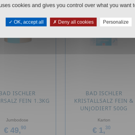
 uses cookies and gives you control over what you want t
OK, accept all
Deny all cookies
Personalize
BAD ISCHLER
BAD ISCHLER
RSALZ FEIN 1.3KG
KRISTALLSALZ FEIN &
UNJODIERT 500G
Jumbodose
Karton
90
30
€ 49,
€ 1,