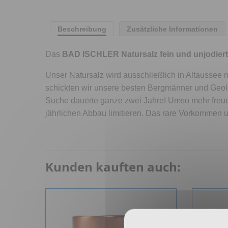
Beschreibung
Zusätzliche Informationen
Das
BAD ISCHLER Natursalz fein und unjodier
Unser Natursalz wird ausschließlich in Altaussee
schickten wir unsere besten Bergmänner und Geol
Suche dauerte ganze zwei Jahre! Umso mehr freuen
jährlichen Abbau limitieren. Das rare Vorkommen
Kunden kauften auch: