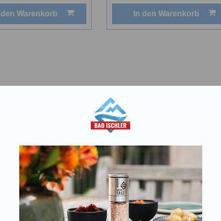
 den Warenkorb
In den Warenkorb
aft
T:
+43 676 87812208
Kon
ecommerce@salinen.com
Dow
TRIA
Pre