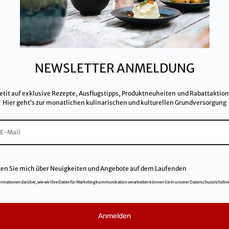
 IFS, QS, ISO 9001, ISO 14001 u.v.m.
Par
ualitätsstandards.
Dat
Imp
Kar
NEWSLETTER ANMELDUNG
AG
FA
etit auf exklusive Rezepte, Ausflugstipps, Produktneuheiten und Rabattaktio
Hier geht’s zur monatlichen kulinarischen und kulturellen Grundversorgung
ten Sie mich über Neuigkeiten und Angebote auf dem Laufenden
ormationen darüber, wie wir Ihre Daten für Marketingkommunikation verarbeiten können Sie in unserer Datenschutzrichtlini
© 2021
Salinen Austria Aktiengesellschaft
Anmelden