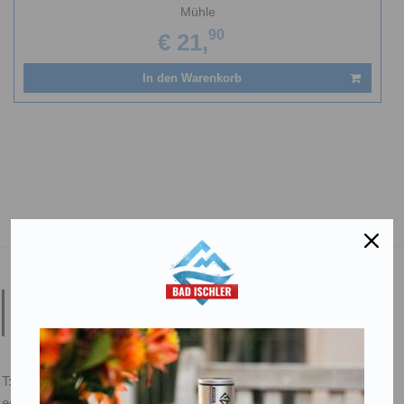
Mühle
90
€ 21,
In den Warenkorb
Salinen Austria Aktiengesellschaft
Steinkogelstraße 30
4802
Ebensee am Traunsee
,
AUSTRIA
T:
+43 676 87812208
ecommerce@salinen.com