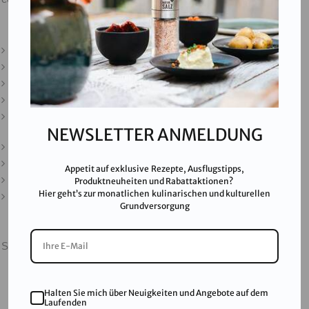
Kontakt
Downloads
Presse
Partner & Friends
Datenschutz
NEWSLETTER ANMELDUNG
Impressum
Karriere
Appetit auf exklusive Rezepte, Ausflugstipps,
AGB
Produktneuheiten und Rabattaktionen?
Hier geht’s zur monatlichen kulinarischen und kulturellen
FAQ
Grundversorgung
SALINEN AUSTRIA AG ist nach GMP, IFS, QS, ISO 9001,
ISO 14001 u.v.m. zertifiziert und garantiert höchste
Qualitätsstandards.
Halten Sie mich über Neuigkeiten und Angebote auf dem
Laufenden