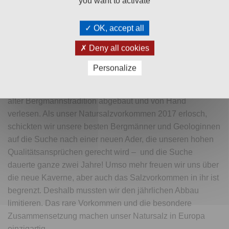
you want to activate
Bewertungen (0)
OK, accept all
Das
unjodierte BAD ISCHLER Natursalz fein und grob
Deny all cookies
zeichnet sich durch seinen besonders runden und milden
Geschmack aus.
Personalize
Unser Natursalz wird ausschließlich in Altaussee nach
alter Bergmannstradition abgebaut und von Hand
verlesen. Als unser Natursalzvorkommen 2017 erlosch,
schickten wir unsere besten Bergmänner und Geologinnen
auf die Suche nach einer neuen Ader, die unseren hohen
Qualitätsansprüchen gerecht wird – und die Suche
dauerte ganze zwei Jahre! Umso mehr freuen wir uns über
die neue Kaverne, aber auch das Salzvorkommen in ihr ist
begrenzt. Deshalb mussten wir den jährlichen Abbau
limitieren. Das rare Vorkommen und die besondere
Zusammensetzung machen unser Natursalz in Europa
einzigartig.