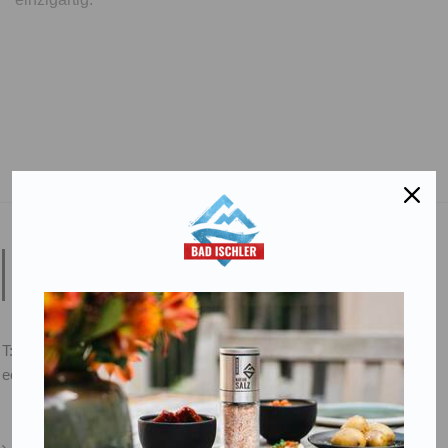
Salinen Austria Aktiengesellschaft
Steinkogelstraße 30
4802
Ebensee am Traunsee
,
AUSTRIA
T:
+43 676 87812208
ecommerce@salinen.com