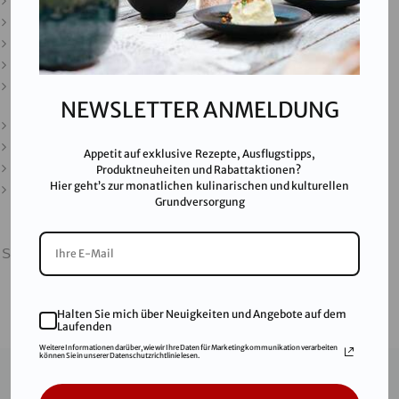
Kontakt
Downloads
Presse
Partner & Friends
Datenschutz
NEWSLETTER ANMELDUNG
Impressum
Karriere
Appetit auf exklusive Rezepte, Ausflugstipps,
AGB
Produktneuheiten und Rabattaktionen?
Hier geht’s zur monatlichen kulinarischen und kulturellen
FAQ
Grundversorgung
SALINEN AUSTRIA AG ist nach GMP, IFS, QS, ISO 9001,
ISO 14001 u.v.m. zertifiziert und garantiert höchste
Qualitätsstandards.
Halten Sie mich über Neuigkeiten und Angebote auf dem
Laufenden
Weitere Informationen darüber, wie wir Ihre Daten für Marketingkommunikation verarbeiten
können Sie in unserer Datenschutzrichtlinie lesen.
© 2021
Salinen Austria Aktiengesellschaft