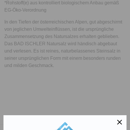
*Rohstoff(e) aus kontrolliert biologischem Anbau gemäß
EG-Öko-Verordnung
In den Tiefen der österreichischen Alpen, gut abgeschirmt
von jeglichen Umwelteinflüssen, ist die ursprüngliche
Zusammensetzung des Natursalzes erhalten geblieben.
Das BAD ISCHLER Natursalz wird händisch abgebaut
und verlesen. Es ist reines, naturbelassenes Steinsalz in
seiner ursprünglichen Form mit einem besonders runden
und milden Geschmack.