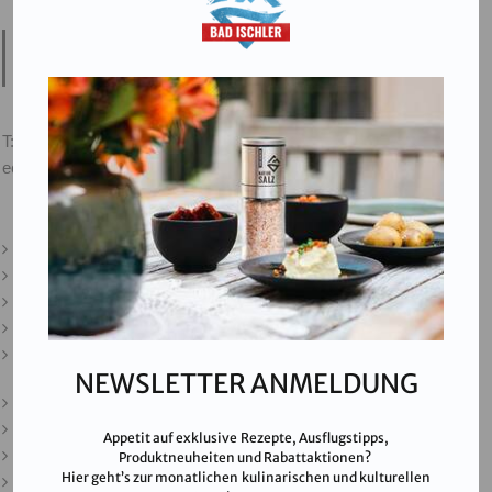
Salinen Austria Aktiengesellschaft
Steinkogelstraße 30
4802
Ebensee am Traunsee
,
AUSTRIA
T:
+43 676 87812208
ecommerce@salinen.com
Kontakt
Downloads
Presse
Partner & Friends
Datenschutz
NEWSLETTER ANMELDUNG
Impressum
Karriere
Appetit auf exklusive Rezepte, Ausflugstipps,
AGB
Produktneuheiten und Rabattaktionen?
Hier geht’s zur monatlichen kulinarischen und kulturellen
FAQ