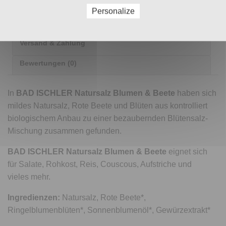
Nährwerttabelle
Personalize
Zusätzliche Informationen
Versand & Zahlung
Bewertungen (0)
In
BAD ISCHLER Natursalz Blumen & Beete
haben sich
mildes Natursalz, Rote Beete und Blüten aus kontrolliert
biologischem Anbau zu einer bezaubernden Blütensalz-
Mischung zusammen gefunden.
BAD ISCHLER Natursalz Blumen & Beete
eignet sich
für Salate, Rohkost, Reis, Couscous, Aufstriche und
vieles mehr.
Ingredienzen:
Natursalz, Rote Beete*,
Ringelblumenblüten*, Sonnenblumenöl*, Gewürzextrakt*