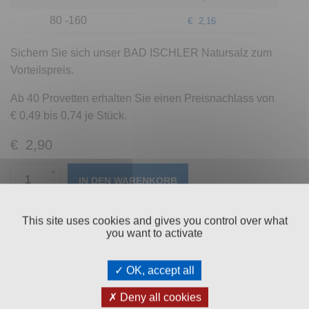
80 -160
€
2,16
Sichern Sie sich unser BAD ISCHLER Natursalz zum
Vorteilspreis.
Ab 40 Provetten erhalten Sie einen Preisnachlass von
€ 0,49 bis 0,74 je Stück.
€
2,90
IN DEN WARENKORB
This site uses cookies and gives you control over what
Artikelnummer:
95202
you want to activate
Beschreibung
OK, accept all
Zutaten
Deny all cookies