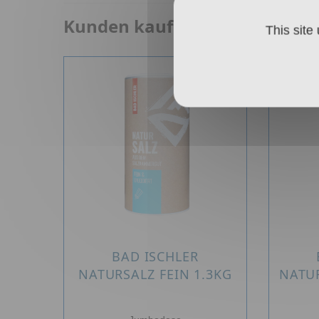
Kunden kauften auch:
This site
BAD ISCHLER
NATURSALZ FEIN 1.3KG
NATU