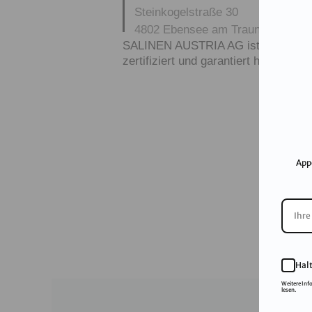
Steinkogelstraße 30
4802
Ebensee am Traunsee
,
AUS
SALINEN AUSTRIA AG ist nach GMP,
zertifiziert und garantiert höchste Q
App
Hal
Weitere Inf
lesen.