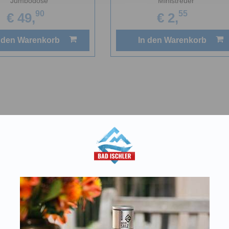
Jumbodose
Ministreuer
90
55
€ 49,
€ 2,
 den Warenkorb
In den Warenkorb
aft
T:
+43 676 87812208
Kon