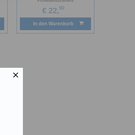
Provettensortiment
90
€ 22,
In den Warenkorb
takt