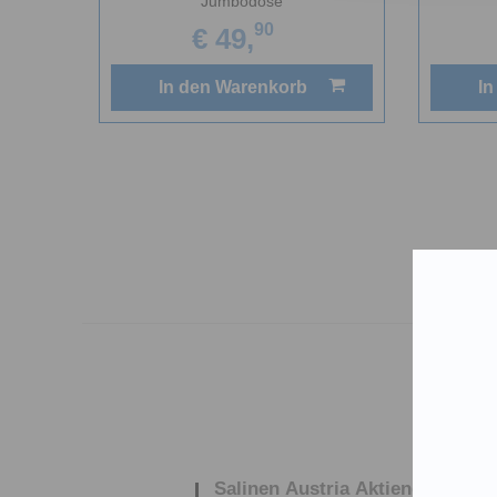
Jumbodose
90
€ 49,
In den Warenkorb
In
Salinen Austria Aktiengesellsch