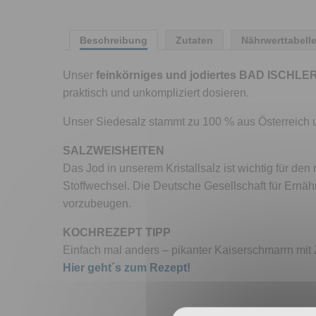
Beschreibung
Zutaten
Nährwerttabell
Unser
feinkörniges und jodiertes BAD ISCHLER 
praktisch und unkompliziert dosieren.
Unser Siedesalz stammt zu 100 % aus Österreich u
SALZWEISHEITEN
Das Jod in unserem Kristallsalz ist wichtig für 
Stoffwechsel. Die Deutsche Gesellschaft für Ernä
vorzubeugen.
KOCHREZEPT TIPP
Einfach mal anders – pikanter Kaiserschmarrn mi
Hier geht´s zum Rezept!