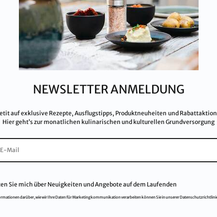
ecommerce@salinen.com
Dow
TRIA
Pre
 IFS, QS, ISO 9001, ISO 14001 u.v.m.
Par
ualitätsstandards.
Dat
Imp
Kar
NEWSLETTER ANMELDUNG
AG
FA
etit auf exklusive Rezepte, Ausflugstipps, Produktneuheiten und Rabattaktio
Hier geht’s zur monatlichen kulinarischen und kulturellen Grundversorgung
ten Sie mich über Neuigkeiten und Angebote auf dem Laufenden
ormationen darüber, wie wir Ihre Daten für Marketingkommunikation verarbeiten können Sie in unserer Datenschutzrichtlini
© 2021
Salinen Austria Aktiengesellschaft