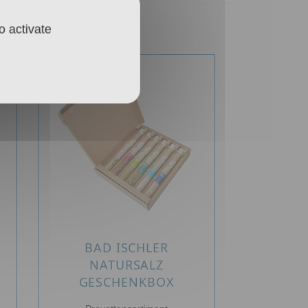
o activate
BAD ISCHLER
NATURSALZ
GESCHENKBOX