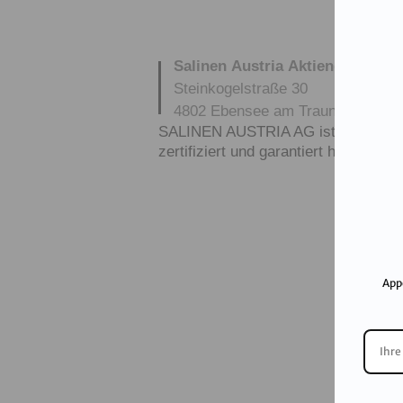
Salinen Austria Aktiengesellsch
Steinkogelstraße 30
4802
Ebensee am Traunsee
,
AUS
SALINEN AUSTRIA AG ist nach GMP,
zertifiziert und garantiert höchste Q
App