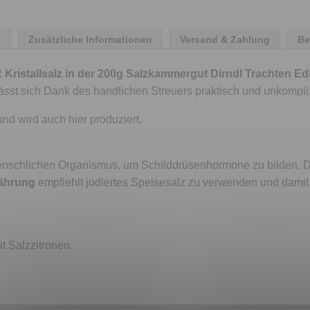
e
Zusätzliche Informationen
Versand & Zahlung
Be
Kristallsalz in der 200g Salzkammergut Dirndl Trachten Ed
sst sich Dank des handlichen Streuers praktisch und unkompliz
nd wird auch hier produziert.
 menschlichen Organismus, um Schilddrüsenhormone zu bilden. 
nährung
empfiehlt jodiertes Speisesalz zu verwenden und damit
t Salzzitronen.