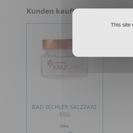
Kunden kauften auch:
This site
BAD ISCHLER SALZZART
55G
Glas