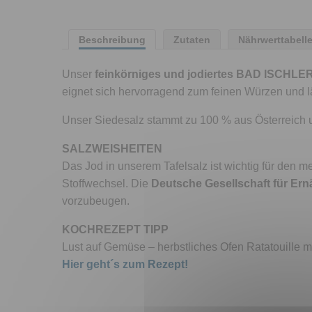
Beschreibung
Zutaten
Nährwerttabell
Unser
feinkörniges und jodiertes BAD ISCHLER 
eignet sich hervorragend zum feinen Würzen und lä
Unser Siedesalz stammt zu 100 % aus Österreich u
SALZWEISHEITEN
Das Jod in unserem Tafelsalz ist wichtig für den
Stoffwechsel. Die
Deutsche Gesellschaft für Er
vorzubeugen.
KOCHREZEPT TIPP
Lust auf Gemüse – herbstliches Ofen Ratatouille mi
Hier geht´s zum Rezept!