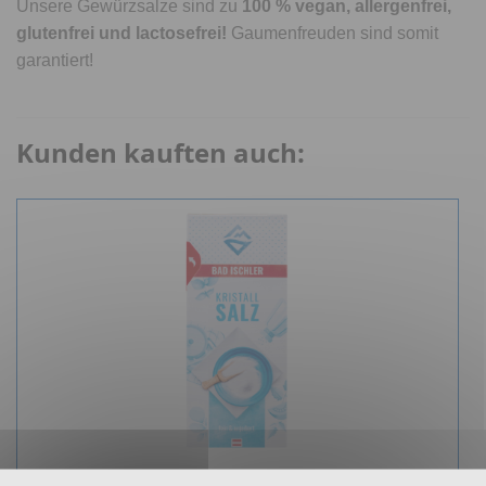
Unsere Gewürzsalze sind zu
100 % vegan, allergenfrei,
glutenfrei und lactosefrei!
Gaumenfreuden sind somit
garantiert!
Kunden kauften auch: