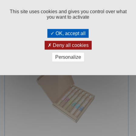
BAD ISCHLER KRISTALLSALZ FEIN & UNJODIERT
500G
This site uses cookies and gives you control over what
you want to activate
Karton
30
€ 1,
OK, accept all
In den Warenkorb
Deny all cookies
Personalize