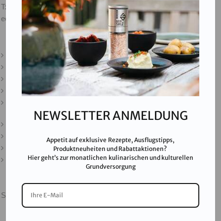
T:
+43 676 87812208
ecommerce@salinen.com
Kontakt
Downloads
Presse
Partner & Friends
Datenschutz
NEWSLETTER ANMELDUNG
Impressum
Karriere
Appetit auf exklusive Rezepte, Ausflugstipps,
AGB
Produktneuheiten und Rabattaktionen?
Hier geht’s zur monatlichen kulinarischen und kulturellen
FAQ
Grundversorgung
SALINEN AUSTRIA AG ist nach GMP, IFS, QS, ISO 9001,
ISO 14001 u.v.m. zertifiziert und garantiert höchste
Qualitätsstandards.