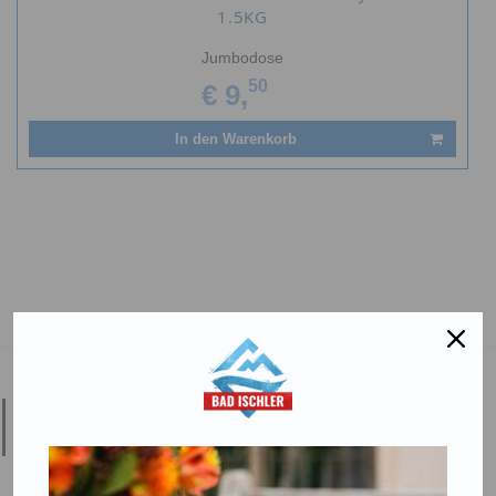
1.5KG
Jumbodose
50
€ 9,
In den Warenkorb
Salinen Austria Aktiengesellschaft
Steinkogelstraße 30
4802
Ebensee am Traunsee
,
AUSTRIA