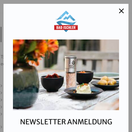
Salinen Austria Aktiengesellschaft
Steinkogelstraße 30
4802
Ebensee am Traunsee
,
AUSTRIA
T:
+43 676 87812208
ecommerce@salinen.com
Kontakt
Downloads
Presse
Partner & Friends
Datenschutz
NEWSLETTER ANMELDUNG
Impressum