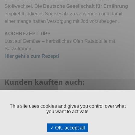
Stoffwechsel. Die
Deutsche Gesellschaft für Ernährung
empfiehlt jodiertes Speisesalz zu verwenden und damit
einer mangelhaften Versorgung mit Jod vorzubeugen.
KOCHREZEPT TIPP
Lust auf Gemüse – herbstliches Ofen Ratatouille mit
Salzzitronen.
Hier geht´s zum Rezept!
Kunden kauften auch:
This site uses cookies and gives you control over what
you want to activate
OK, accept all